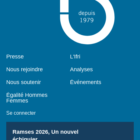
Pied
Presse
Navigation
L'Ifri
de
principale
page
Nous rejoindre
Analyses
Nous soutenir
Événements
Égalité Hommes
Femmes
Se connecter
Titre
Ramses 2026, Un nouvel
échiquier