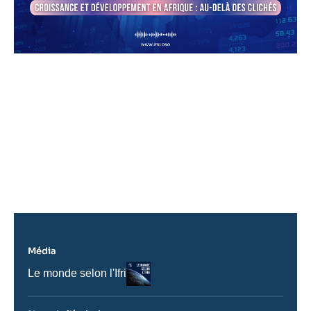
URL
de
Spotify
Média
Logo
Nom
Le monde selon l'Ifri
du
journal,
revue