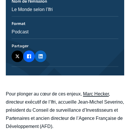
Nom de l'émission
ou
émission
Nom
Le Monde selon l'Ifri
de
l'émission
Format
Catégorie
Podcast
journalistique
Partager
body
Pour plonger au cœur de ces enjeux,
Marc Hecker
,
directeur exécutif de l’Ifri, accueille Jean-Michel Severino,
président du Conseil de surveillance d’Investisseurs et
Partenaires et ancien directeur de l’Agence Française de
Développement (AFD).