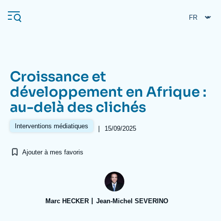
Aller
Panneau de gestion des cookies
au
contenu
principal
Croissance et
Navigation
développement en Afrique :
principale
au-delà des clichés
L'Ifri
Interventions médiatiques
|
15/09/2025
Analyses
Ajouter à mes favoris
À propos de l'Ifri
Recherches fréquentes
Événements
L'Ifri en bref
Proche-Orient
Marc HECKER
Jean-Michel SEVERINO