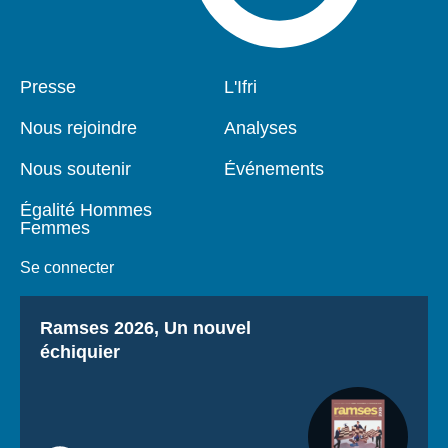
Pied
Presse
Navigation
L'Ifri
de
principale
page
Nous rejoindre
Analyses
Nous soutenir
Événements
Égalité Hommes
Femmes
Se connecter
Titre
Ramses 2026, Un nouvel
échiquier