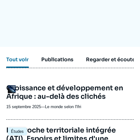
Se connecter
Nous soutenir
Tout voir
Publications
Regarder et écouter
URL
Croissance et développement en
Logo
de
Afrique : au-delà des clichés
Spotify
15 septembre 2025
—
Nom
Le monde selon l'Ifri
du
journal,
revue
Image
L'approche territoriale intégrée
Études
ou
principale
(ATI). Espoirs et limites d'une
émission