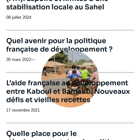
stabilisation locale au Sahel
Date
08 juillet 2024
de
publication
Quel avenir pour la politique
française de développement ?
Image
principale
30 mars 2022
—
L’aide française au développement
entre Kaboul et Bamako. Nouveaux
défis et vieilles recettes
Date
17 novembre 2021
de
publication
Quelle place pour le