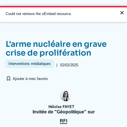
Aller
Panneau de gestion des cookies
au
contenu
Message
Could not retrieve the oEmbed resource.
principal
d'erreur
L'arme nucléaire en grave
Navigation
crise de prolifération
principale
L'Ifri
Interventions médiatiques
|
02/02/2025
Ajouter à mes favoris
Analyses
À propos de l'Ifri
Recherches fréquentes
Événements
L'Ifri en bref
Proche-Orient
Héloïse FAYET
Invitée de "Géopolitique" sur
RFI