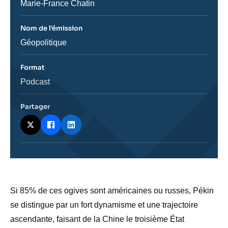
émission
Journaliste
Marie-France Chatin
Nom de l'émission
Nom
Géopolitique
de
l'émission
Format
Catégorie
Podcast
journalistique
Partager
body
Si 85% de ces ogives sont américaines ou russes, Pékin
se distingue par un fort dynamisme et une trajectoire
ascendante, faisant de la Chine le troisième État