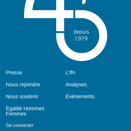
Pied
Presse
Navigation
L'Ifri
de
principale
page
Nous rejoindre
Analyses
Nous soutenir
Événements
Égalité Hommes
Femmes
Se connecter