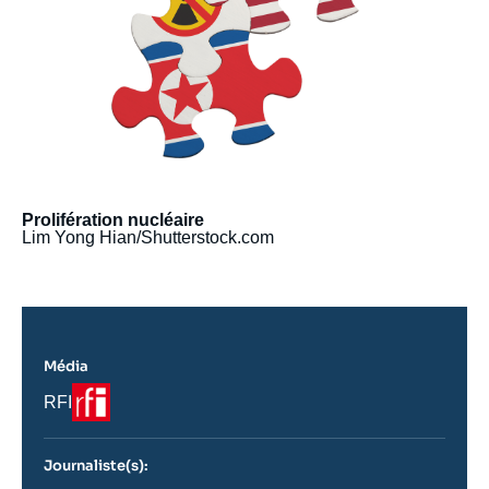
Prolifération nucléaire
Lim Yong Hian/Shutterstock.com
Média
Logo
Nom
RFI
du
journal,
revue
Journaliste(s):
ou