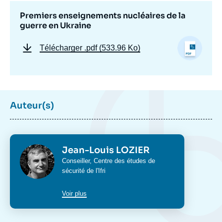
Premiers enseignements nucléaires de la
guerre en Ukraine
Télécharger
.pdf (533.96 Ko)
Auteur(s)
Image
de
couverture
de
Photo
Jean-Louis LOZIER
la
Intitulé
Conseiller,
Centre des études de
publication
du
sécurité
de l'Ifri
poste
Voir plus
Jean-Louis LOZIER, « Premiers
enseignements nucléaires de la guerre en