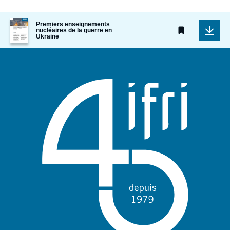
Image
Premiers enseignements
de
nucléaires de la guerre en
Ukraine
couverture
de
la
publication