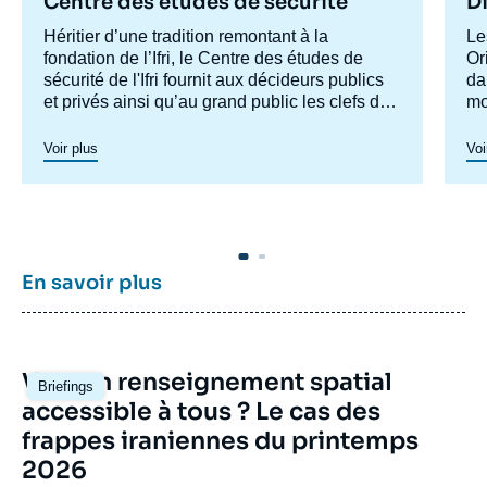
Centre des études de sécurité
Di
Accroche
Héritier d’une tradition remontant à la
Ac
Le
centre
fondation de l’Ifri, le Centre des études de
ce
Or
sécurité de l'Ifri fournit aux décideurs publics
da
et privés ainsi qu’au grand public les clefs de
mo
compréhension des rapports de force et des
ma
modes de conflictualité contemporains et à
pr
Voir plus
Voi
venir. Par son positionnement à la jointure du
ph
politique et de l’opérationnel, la crédibilité de
son équipe civilo-militaire et la diffusion large
de ses publications en français et en anglais,
le Centre des études de sécurité constitue
dans le paysage français des
think tanks
un
En savoir plus
pôle unique de recherche et d’influence sur le
débat de défense national et international.
Image
Vers un renseignement spatial
Briefings
principale
accessible à tous ? Le cas des
frappes iraniennes du printemps
2026