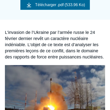
Se connecter
de
Télécharger
.pdf (533.96 Ko)
couverture
de
Nous soutenir
la
publication
Accroche
L’invasion de l’Ukraine par l’armée russe le 24
février dernier revêt un caractère nucléaire
indéniable. L’objet de ce texte est d’analyser les
premières leçons de ce conflit, dans le domaine
des rapports de force entre puissances nucléaires.
Image
principale