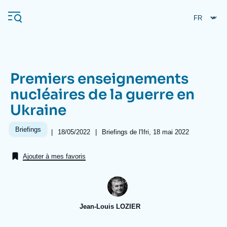
Aller
Panneau de gestion des cookies
au
contenu
principal
Premiers enseignements
Navigation
nucléaires de la guerre en
principale
Ukraine
L'Ifri
Briefings
|
Date
18/05/2022
|
Références
Briefings de l'Ifri, 18 mai 2022
de
Analyses
publication
Ajouter à mes favoris
À propos de l'Ifri
Recherches fréquentes
Événements
L'Ifri en bref
Proche-Orient
Jean-Louis LOZIER
Image