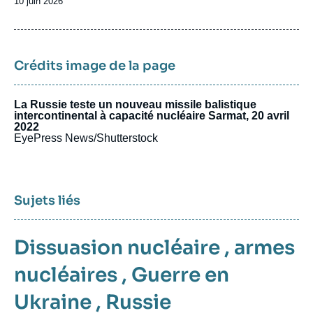
Date
10 juin 2026
de
publication
Crédits image de la page
La Russie teste un nouveau missile balistique
intercontinental à capacité nucléaire Sarmat, 20 avril
2022
EyePress News/Shutterstock
Sujets liés
Dissuasion nucléaire
,
armes
nucléaires
,
Guerre en
Ukraine
,
Russie