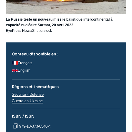
La Russie teste un nouveau missile balistique intercontinental à
capacité nucléaire Sarmat, 20 avril 2022
EyePress News/Shutterstock
Contenu disponible en :
Français
English
Régions et thématiques
Thématiques
Sécurité - Défense
analyses
Régions
Guerre en Ukraine
ISBN / ISSN
979-10-373-0540-4