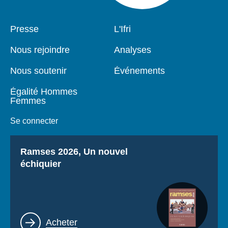
Pied
Presse
Navigation
L'Ifri
de
principale
page
Nous rejoindre
Analyses
Nous soutenir
Événements
Égalité Hommes
Femmes
Se connecter
Titre
Ramses 2026, Un nouvel
échiquier
Lien
Acheter