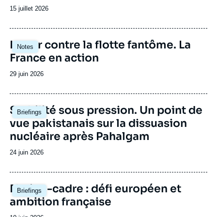
Date
15 juillet 2026
de
publication
Image
Lutter contre la flotte fantôme. La
Notes
principale
France en action
Date
29 juin 2026
de
publication
Image
Stabilité sous pression. Un point de
Briefings
principale
vue pakistanais sur la dissuasion
nucléaire après Pahalgam
Date
24 juin 2026
de
publication
Image
Nation-cadre : défi européen et
Briefings
principale
ambition française