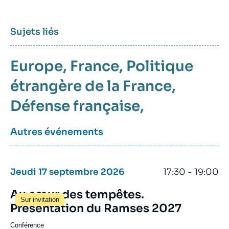
Sujets liés
Europe
France
Politique
étrangère de la France
Défense française
Autres événements
Jeudi 17 septembre 2026
17:30 - 19:00
Au cœur des tempêtes.
Sur invitation
Présentation du Ramses 2027
Conférence