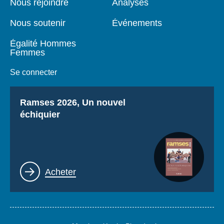
Nous rejoindre
Analyses
Nous soutenir
Événements
Égalité Hommes
Femmes
Se connecter
Titre
Ramses 2026, Un nouvel
échiquier
Lien
Acheter