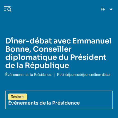
Aller
Panneau de gestion des cookies
au
contenu
principal
Dîner-débat avec Emmanuel
Navigation
Bonne, Conseiller
principale
diplomatique du Président
L'Ifri
de la République
Analyses
Événements de la Présidence
|
Petit-déjeuner/déjeuner/dîner-débat
À propos de l'Ifri
Recherches fréquentes
Événements
L'Ifri en bref
Proche-Orient
Restreint
Événements de la Présidence
Image