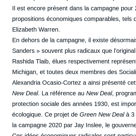
Il est encore présent dans la campagne pour 
propositions économiques comparables, tels 
Elizabeth Warren.
En dehors de la campagne, il existe désorma
Sanders » souvent plus radicaux que l’original
Rashida Tlaib, élues respectivement représen
Michigan, et toutes deux membres des Socia
Alexandria Ocasio-Cortez a ainsi présenté ce
New Deal
. La référence au
New Deal
, progra
protection sociale des années 1930, est impor
écologique. Ce projet de
Green New Deal
à 3 
Imag
la campagne 2020 par Jay Inslee, le gouverne
de
couv
Ces idées économiques radicales sont particu