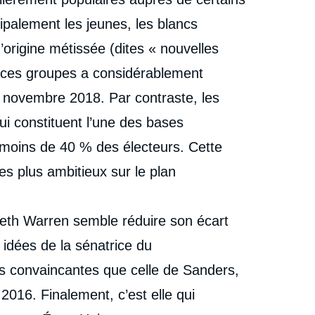
2020 : le débat d'idées au sein du Parti démocrate »,
Éditoriaux, Chroniques américaines, Ifri, 2 juillet 2019.
ipalement les jeunes, les blancs
cation
Copier
d’origine métissée (dites « nouvelles
de ces groupes a considérablement
 novembre 2018. Par contraste, les
ui constituent l’une des bases
 moins de 40 % des électeurs. Cette
es plus ambitieux sur le plan
abeth Warren semble réduire son écart
s idées de la sénatrice du
s convaincantes que celle de Sanders,
016. Finalement, c’est elle qui