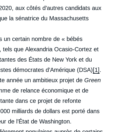
2020, aux côtés d’autres candidats aux
que la sénatrice du Massachusetts
is un certain nombre de « bébés
, tels que Alexandria Ocasio-Cortez et
tantes des États de New York et du
listes démocrates d’Amérique (DSA)
[1]
.
tte année un ambitieux projet de
Green
mme de relance économique et de
tante dans ce projet de refonte
000 milliards de dollars est porté dans
e
ur de l’État de Washington.
Laurence NARDON, Mathias GIRARD, « Campagne
erture
lièrement populaires auprès de certains