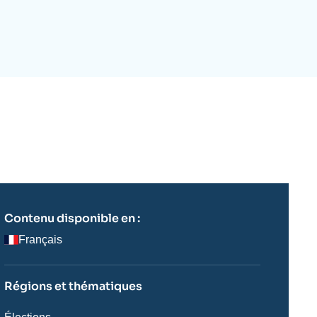
ecrutement
écurité - Défense
ocuments de référence
echnologie
Contenu disponible en :
Français
Régions et thématiques