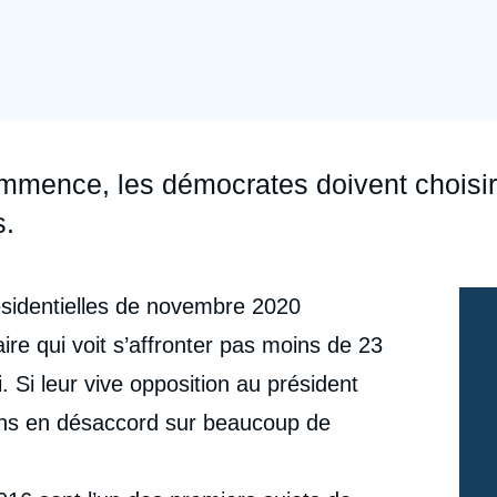
Ramses
Europe
R
S
Politique étrangère
Russie - Eurasie
D
T
Podcast
Afrique du Nord et Moyen-Orient
mmence, les démocrates doivent choisir
s.
ésidentielles de novembre 2020
e qui voit s’affronter pas moins de 23
i. Si leur vive opposition au président
ins en désaccord sur beaucoup de