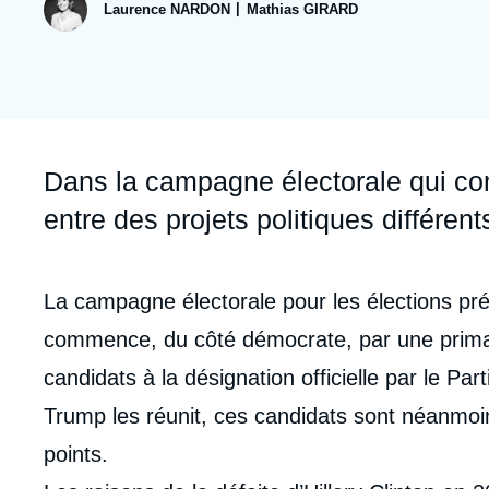
publication
collections
Jeudi 17 septembre 2026 17:30
Laurence NARDON
Mathias GIRARD
Partenariats et réseaux
Intelligence artificielle
Nous soutenir en tant que professionnel
Guerre en Ukraine
OTAN
Accroche
Dans la campagne électorale qui co
entre des projets politiques différent
Corps
La campagne électorale pour les élections pr
analyses
commence, du côté démocrate, par une primair
candidats à la désignation officielle par le Part
Trump les réunit, ces candidats sont néanmo
points.