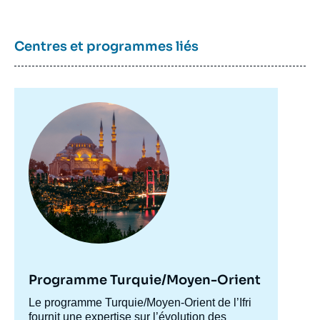
couverture
de
la
publication
Centres et programmes liés
François NICOULLAUD, « Iran, l'épreuve de
vérité », Éditoriaux, Ifri, 16 juillet 2012.
Image
principale
Copier
Programme Turquie/Moyen-Orient
Accroche
Le programme Turquie/Moyen-Orient de l’Ifri
centre
fournit une expertise sur l’évolution des