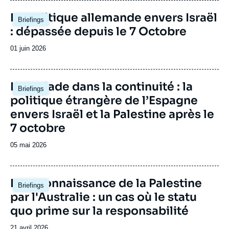
Image
La politique allemande envers Israël
Briefings
principale
: dépassée depuis le 7 Octobre
Date
01 juin 2026
de
publication
Image
L'escalade dans la continuité : la
Briefings
principale
politique étrangère de l’Espagne
envers Israël et la Palestine après le
7 octobre
Date
05 mai 2026
de
publication
Image
La reconnaissance de la Palestine
Briefings
principale
par l'Australie : un cas où le statu
quo prime sur la responsabilité
Date
21 avril 2026