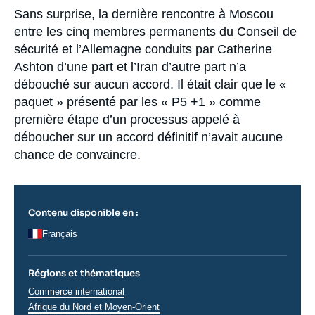
Se connecter
Accroche
Sans surprise, la dernière rencontre à Moscou
entre les cinq membres permanents du Conseil de
Nous soutenir
sécurité et l’Allemagne conduits par Catherine
Ashton d’une part et l’Iran d’autre part n’a
débouché sur aucun accord. Il était clair que le «
paquet » présenté par les « P5 +1 » comme
première étape d’un processus appelé à
déboucher sur un accord définitif n’avait aucune
chance de convaincre.
Contenu disponible en :
Français
Régions et thématiques
Thématiques
Commerce international
analyses
Régions
Afrique du Nord et Moyen-Orient