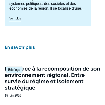
systèmes politiques, des sociétés et des
économies de la région. Il se focalise d’une
part sur les évolutions en Turquie et au Levant
(influences turque et iranienne, risque de
Voir plus
morcellement des États de la région,
recompositions diplomatiques), et également
au Maghreb (insertion du Maghreb dans les
circuits mondiaux, relations politiques et
économiques avec l’Europe et avec l’Afrique
sub-saharienne…).
En savoir plus
Image
L’Iran face à la recomposition de son
Briefings
principale
environnement régional. Entre
survie du régime et isolement
stratégique
Date
15 juin 2026
de
publication