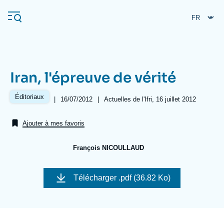
Aller
Panneau de gestion des cookies
au
contenu
principal
Iran, l'épreuve de vérité
Navigation
principale
Éditoriaux
|
Date
16/07/2012
|
Références
Actuelles de l'Ifri, 16 juillet 2012
L'Ifri
de
publication
Ajouter à mes favoris
Analyses
François NICOULLAUD
À propos de l'Ifri
Recherches fréquentes
Image
de
Événements
Télécharger
.pdf (36.82 Ko)
L'Ifri en bref
Proche-Orient
couverture
de
la
publication