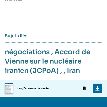
de
publication
Sujets liés
négociations
,
Accord de
Vienne sur le nucléaire
iranien (JCPoA)
, ,
Iran
Image
Iran, l'épreuve de vérité
de
couverture
de
la
publication