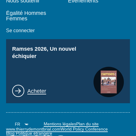
Nous soutenir
Événements
Égalité Hommes
Femmes
Se connecter
Titre
Ramses 2026, Un nouvel
échiquier
Lien
Acheter
Mentions légales
Plan du site
www.thierrydemontbrial.com
World Policy Conference
Blog Politique étrangère