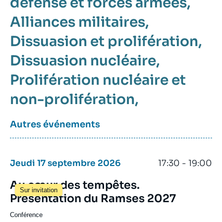
défense et forces armées
Alliances militaires
Dissuasion et prolifération
Dissuasion nucléaire
Prolifération nucléaire et
non-prolifération
Autres événements
Jeudi 17 septembre 2026
17:30 - 19:00
Au cœur des tempêtes.
Sur invitation
Présentation du Ramses 2027
Conférence