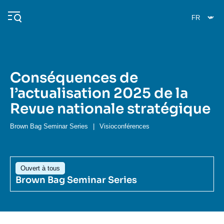
Aller
Panneau de gestion des cookies
au
contenu
principal
Conséquences de
Navigation
l’actualisation 2025 de la
principale
Revue nationale stratégique
L'Ifri
Brown Bag Seminar Series
|
Visioconférences
Analyses
À propos de l'Ifri
Recherches fréquentes
Ouvert à tous
Événements
L'Ifri en bref
Proche-Orient
Brown Bag Seminar Series
Image