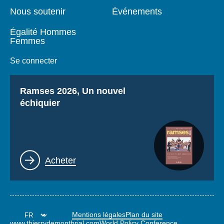
Nous soutenir
Événements
Égalité Hommes
Femmes
Se connecter
Titre
Ramses 2026, Un nouvel
échiquier
Lien
Acheter
Mentions légales
Plan du site
www.thierrydemontbrial.com
World Policy Conference