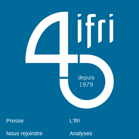
Pied
Presse
Navigation
L'Ifri
de
principale
page
Nous rejoindre
Analyses