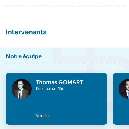
Intervenants
Notre équipe
Photo
Phot
Thomas GOMART
Intitulé
Directeur de l'Ifri
du
poste
Voir plus