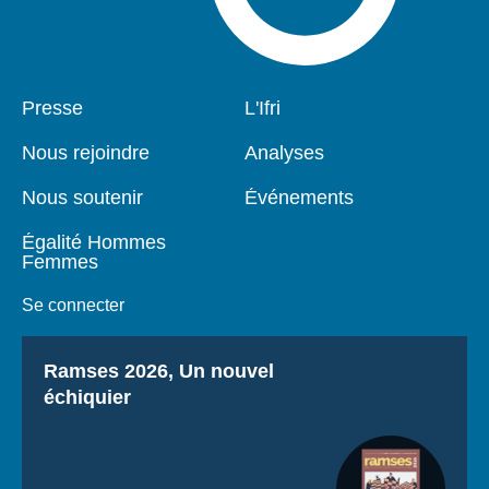
Pied
Presse
Navigation
L'Ifri
de
principale
page
Nous rejoindre
Analyses
Nous soutenir
Événements
Égalité Hommes
Femmes
Se connecter
Titre
Ramses 2026, Un nouvel
échiquier