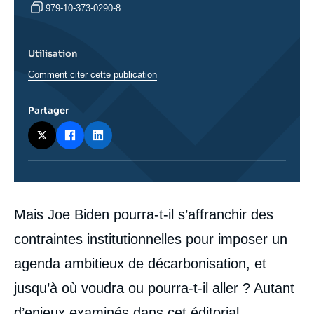
979-10-373-0290-8
Utilisation
Comment citer cette publication
Partager
Corps
Mais Joe Biden pourra-t-il s’affranchir des
analyses
contraintes institutionnelles pour imposer un
agenda ambitieux de décarbonisation, et
jusqu’à où voudra ou pourra-t-il aller ? Autant
d’enjeux examinés dans cet éditorial,