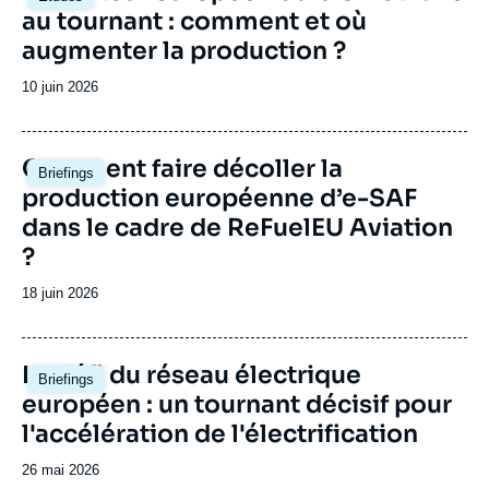
principale
au tournant : comment et où
augmenter la production ?
Date
10 juin 2026
de
publication
Image
Comment faire décoller la
Briefings
principale
production européenne d’e-SAF
dans le cadre de ReFuelEU Aviation
?
Date
18 juin 2026
de
publication
Image
Le défi du réseau électrique
Briefings
principale
européen : un tournant décisif pour
l'accélération de l'électrification
Date
26 mai 2026