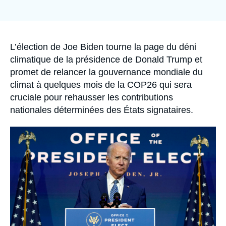
Se connecter
de
couverture
de
Nous soutenir
la
publication
Accroche
L’élection de Joe Biden tourne la page du déni
climatique de la présidence de Donald Trump et
promet de relancer la gouvernance mondiale du
climat à quelques mois de la COP26 qui sera
cruciale pour rehausser les contributions
nationales déterminées des États signataires.
Image
principale