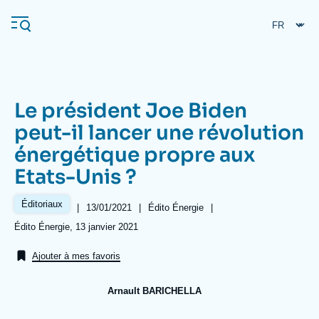
Aller
Panneau de gestion des cookies
au
contenu
principal
Le président Joe Biden
Navigation
peut-il lancer une révolution
principale
énergétique propre aux
L'Ifri
Etats-Unis ?
Analyses
Éditoriaux
|
Date
13/01/2021
|
Référence
Édito Énergie
|
de
taxonomie
À propos de l'Ifri
Recherches fréquentes
Références
Édito Énergie, 13 janvier 2021
publication
collections
Événements
L'Ifri en bref
Proche-Orient
Ajouter à mes favoris
Arnault BARICHELLA
Image