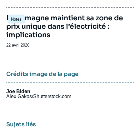
de
publication
Image
L’Allemagne maintient sa zone de
Notes
principale
prix unique dans l’électricité :
implications
Date
22 avril 2026
de
publication
Crédits image de la page
Joe Biden
Alex Gakos/Shutterstock.com
Sujets liés