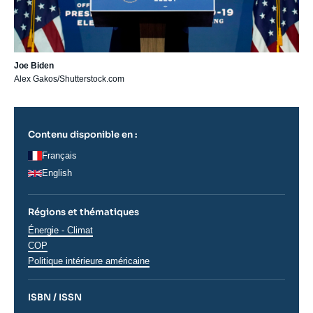
Joe Biden
Alex Gakos/Shutterstock.com
Contenu disponible en :
Français
English
Régions et thématiques
Thématiques
Énergie - Climat
analyses
COP
Régions
Politique intérieure américaine
ISBN / ISSN