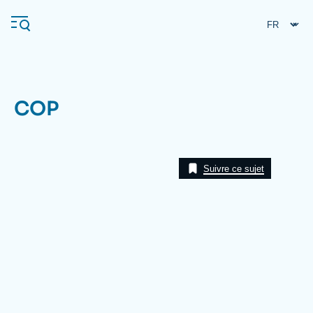
Aller
Panneau de gestion des cookies
au
contenu
principal
COP
Navigation
principale
L'Ifri
Suivre ce sujet
Analyses
À propos de l'Ifri
Recherches fréquentes
Événements
L'Ifri en bref
Proche-Orient