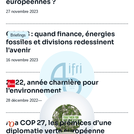
européennes ?
Date
27 novembre 2023
de
publication
Image
COP28 : quand finance, énergies
Briefings
principale
fossiles et divisions redessinent
l'avenir
Date
16 novembre 2023
de
publication
2022, année charnière pour
Logo
l’environnement
Image
principale
28 décembre 2022
—
médiatique
A la COP 27, les prémices d’une
Logo
diplomatie verte européenne