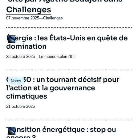
Challenges
07 novembre 2025
—
Nom
Challenges
du
journal,
URL
Énergie : les États-Unis en quête de
revue
Logo
de
ou
domination
Spotify
émission
28 octobre 2025
—
Nom
Le monde selon l'Ifri
du
journal,
revue
Image
COP30 : un tournant décisif pour
Notes
ou
principale
l'action et la gouvernance
émission
climatiques
Date
21 octobre 2025
de
publication
URL
Transition énergétique : stop ou
Logo
de
encore ?
Spotify