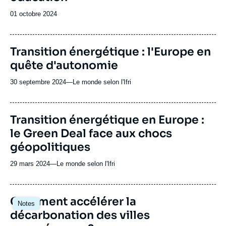
Date
01 octobre 2024
de
publication
URL
Transition énergétique : l'Europe en
de
quête d'autonomie
Spotify
30 septembre 2024
—
Nom
Le monde selon l'Ifri
du
journal,
revue
URL
Transition énergétique en Europe :
ou
de
le Green Deal face aux chocs
Spotify
émission
géopolitiques
29 mars 2024
—
Nom
Le monde selon l'Ifri
du
journal,
revue
Image
Comment accélérer la
Notes
ou
principale
décarbonation des villes
émission