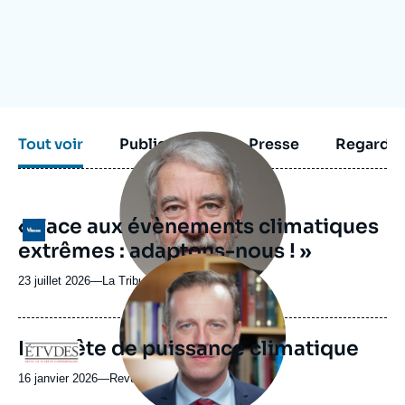
Se connecter
Nous soutenir
Image
Tout voir
Publications
Presse
Regarder
principale
médiatique
« Face aux évènements climatiques
Logo
extrêmes : adaptons-nous ! »
Image
principale
23 juillet 2026
—
Nom
La Tribune
médiatique
du
journal,
revue
En quête de puissance climatique
Logo
ou
émission
16 janvier 2026
—
Nom
Revue Études
du