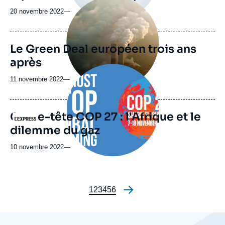
Image
principale
20 novembre 2022
—
médiatique
Le Green Deal européen trois ans
après
Image
principale
11 novembre 2022
—
médiatique
Casse-tête COP 27 : l'Afrique et le
Logo
dilemme du gaz
10 novembre 2022
—
Page
1
Page
2
Page
3
Page
4
Page
5
Page
6
Pagination