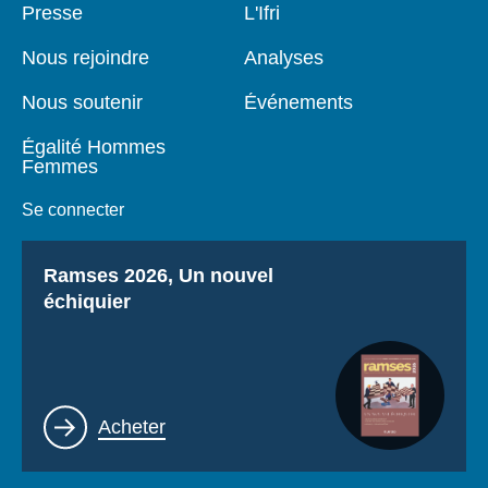
Pied
Presse
Navigation
L'Ifri
de
principale
page
Nous rejoindre
Analyses
Nous soutenir
Événements
Égalité Hommes
Femmes
Se connecter
Titre
Ramses 2026, Un nouvel
échiquier
Lien
Acheter