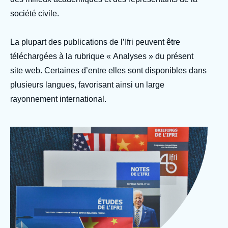
Se connecter
société civile.
Nous soutenir
La plupart des publications de l’Ifri peuvent être
téléchargées à la rubrique « Analyses » du présent
site web. Certaines d’entre elles sont disponibles dans
plusieurs langues, favorisant ainsi un large
rayonnement international.
Image
Photo Ifri Publications
d'en-
© Ifri
tête