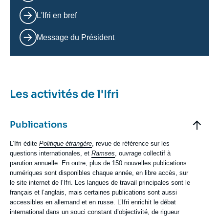
L'Ifri en bref
Message du Président
Les activités de l'Ifri
Elements
accordéon
Titre
Publications
Contenu
L’Ifri édite
Politique étrangère
, revue de référence sur les
texte
questions internationales, et
Ramses
, ouvrage collectif à
parution annuelle. En outre, plus de 150 nouvelles publications
numériques sont disponibles chaque année, en libre accès, sur
le site internet de l’Ifri. Les langues de travail principales sont le
français et l’anglais, mais certaines publications sont aussi
accessibles en allemand et en russe. L’Ifri enrichit le débat
international dans un souci constant d’objectivité, de rigueur