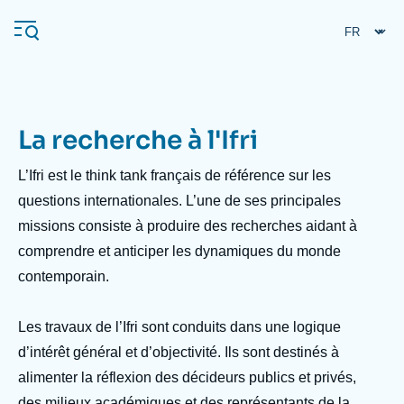
Aller
Panneau de gestion des cookies
au
contenu
principal
La recherche à l'Ifri
Navigation
principale
L’Ifri est le
think tank
français de référence sur les
L'Ifri
questions internationales. L’une de ses principales
missions consiste à produire des recherches aidant à
comprendre et anticiper les dynamiques du monde
Analyses
contemporain.
À propos de l'Ifri
Recherches fréquentes
Événements
L'Ifri en bref
Proche-Orient
Les travaux de l’Ifri sont conduits dans une logique
d’intérêt général et d’objectivité. Ils sont destinés à
alimenter la réflexion des décideurs publics et privés,
des milieux académiques et des représentants de la