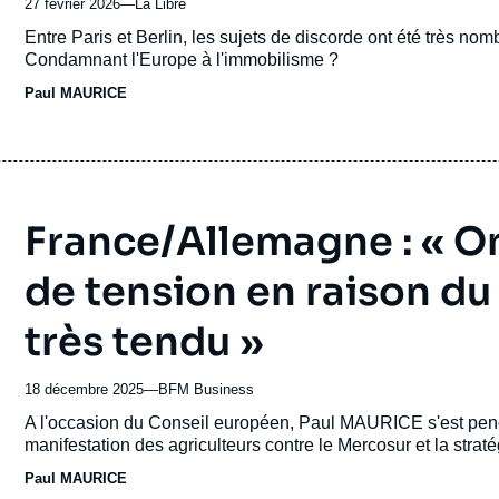
27 février 2026
—
Nom
La Libre
du
Accroche
Entre Paris et Berlin, les sujets de discorde ont été très no
journal,
Condamnant l'Europe à l'immobilisme ?
revue
Paul MAURICE
ou
émission
France/Allemagne : « O
de tension en raison du
très tendu »
18 décembre 2025
—
Nom
BFM Business
du
Accroche
A l'occasion du Conseil européen, Paul MAURICE s'est penché
journal,
manifestation des agriculteurs contre le Mercosur et la strat
revue
Paul MAURICE
ou