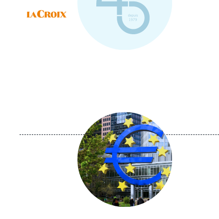
Logo
Image
principale
médiatique