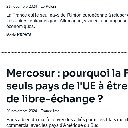
21 novembre 2024
—
Nom
Le Pélerin
du
Accroche
La France est le seul pays de l’Union européenne à refuser
journal,
Les autres, entraînés par l’Allemagne, y voient une opportunit
revue
économiques.
ou
Marie KRPATA
émission
Mercosur : pourquoi la F
seuls pays de l'UE à êt
de libre-échange ?
20 novembre 2024
—
Nom
France Info
du
Accroche
Paris a bien du mal à trouver des alliés parmi les Etats me
journal,
commercial avec les pays d'Amérique du Sud.