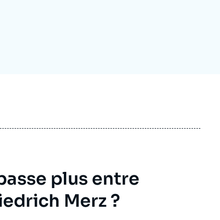
ecrutement
écurité - Défense
ocuments de référence
echnologie
passe plus entre
edrich Merz ?