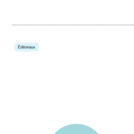
Image
principale
Éditoriaux
Image
principale