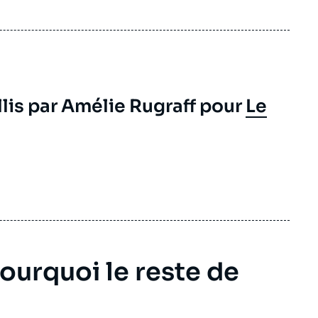
lis par Amélie Rugraff pour
Le
ourquoi le reste de