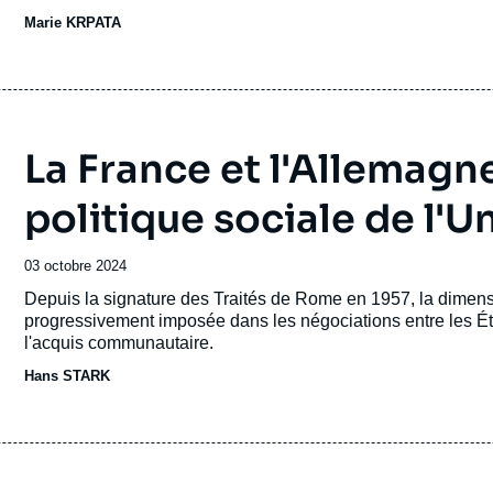
revue
Marie KRPATA
ou
émission
La France et l'Allemagne
politique sociale de l'
Date
03 octobre 2024
de
Accroche
Depuis la signature des Traités de Rome en 1957, la dimens
publication
progressivement imposée dans les négociations entre les État
l'acquis communautaire.
Hans STARK