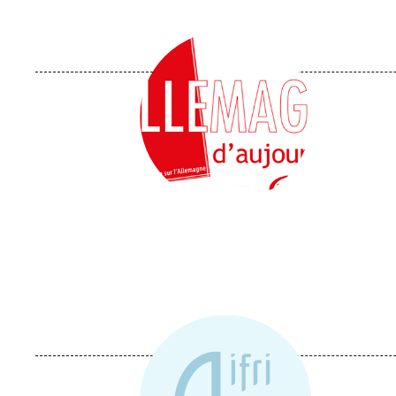
Image
principale