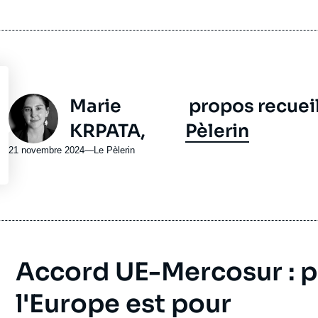
émission
Photo
Marie
propos recueil
KRPATA,
Pèlerin
21 novembre 2024
—
Nom
Le Pèlerin
du
journal,
revue
ou
émission
Accord UE-Mercosur : p
l'Europe est pour