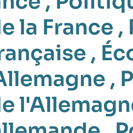
ance
,
Politiq
e la France
,
française
,
Éc
Allemagne
,
P
de l'Allemagn
allemande
,
P