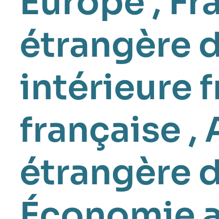
Europe
,
Fr
étrangère d
intérieure 
française
,
étrangère 
Économie 