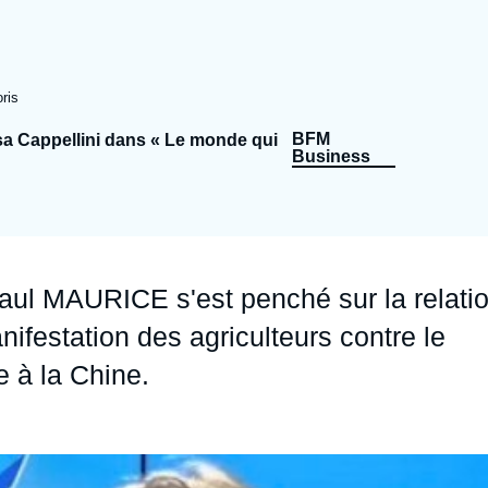
Ramses
Europe
R
S
Politique étrangère
Russie - Eurasie
D
T
ris
Podcast
Afrique du Nord et Moyen-Orient
BFM
isa Cappellini dans « Le monde qui
Business
aul MAURICE s'est penché sur la relati
nifestation des agriculteurs contre le
e à la Chine.