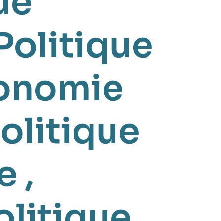
ue
Politique
onomie
olitique
e
,
olitique