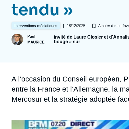
Jeudi 17 septembre 2026 17:30
tendu »
Partenariats et réseaux
Intelligence artificielle
Nous soutenir en tant que professionnel
Guerre en Ukraine
|
18/12/2025
Interventions médiatiques
Ajouter à mes favo
OTAN
Paul
invité de Laure Closier et d'Annal
bouge » sur
MAURICE
Accroche
A l'occasion du Conseil européen, P
entre la France et l'Allemagne, la ma
Mercosur et la stratégie adoptée fac
Image
principale