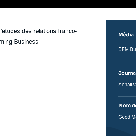
'études des relations franco-
Média
rning Business.
Nom
BFM Bu
du
journal,
revue
ou
Journal
émissio
Journali
Annalis
Nom de
Nom
Good Mo
de
l'émissi