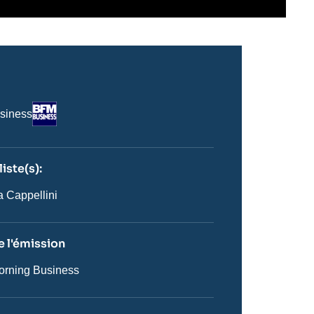
Logo
siness
iste(s):
n
ste
a Cappellini
 l'émission
rning Business
on