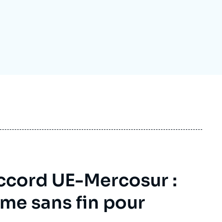
ecrutement
écurité - Défense
ocuments de référence
echnologie
accord UE-Mercosur :
me sans fin pour