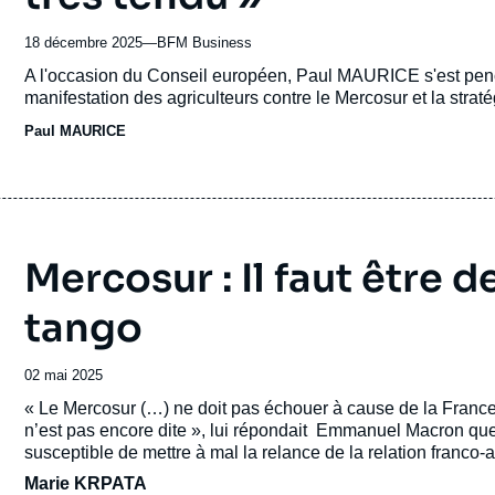
18 décembre 2025
—
Nom
BFM Business
du
Accroche
A l'occasion du Conseil européen, Paul MAURICE s'est penché
journal,
manifestation des agriculteurs contre le Mercosur et la strat
revue
Paul MAURICE
ou
émission
Mercosur : Il faut être 
tango
Date
02 mai 2025
de
Accroche
« Le Mercosur (…) ne doit pas échouer à cause de la France
publication
n’est pas encore dite », lui répondait Emmanuel Macron quel
susceptible de mettre à mal la relance de la relation franco
Marie KRPATA