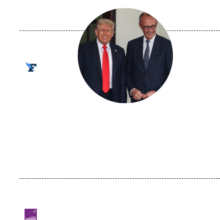
Image
principale
médiatique
Logo
Logo