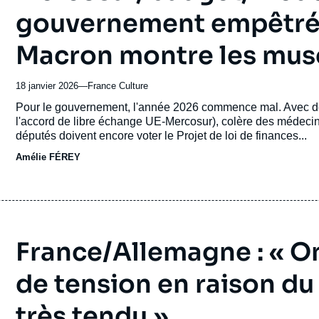
gouvernement empêtré ; 
Macron montre les mus
18 janvier 2026
—
Nom
France Culture
du
Accroche
Pour le gouvernement, l'année 2026 commence mal. Avec de mu
journal,
l'accord de libre échange UE-Mercosur), colère des médecin
revue
députés doivent encore voter le Projet de loi de finances...
ou
Amélie FÉREY
émission
France/Allemagne : « O
de tension en raison du
très tendu »