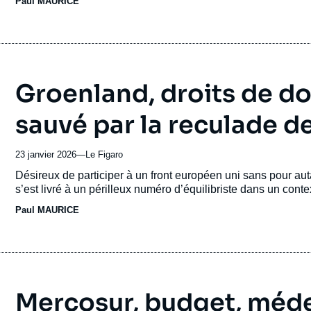
Paul MAURICE
ou
émission
Groenland, droits de do
sauvé par la reculade 
23 janvier 2026
—
Nom
Le Figaro
du
Accroche
Désireux de participer à un front européen uni sans pour aut
journal,
s’est livré à un périlleux numéro d’équilibriste dans un con
revue
Paul MAURICE
ou
émission
Mercosur, budget, médec