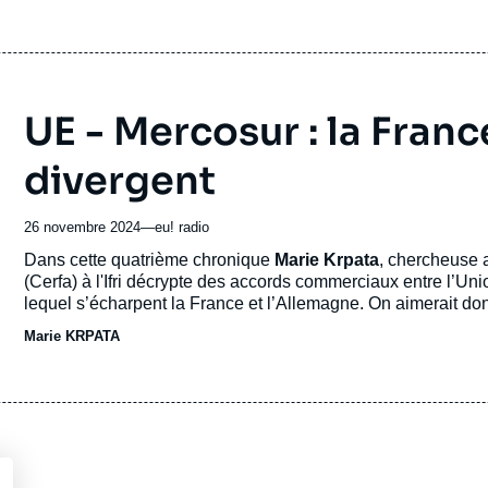
UE - Mercosur : la Franc
divergent
26 novembre 2024
—
Nom
eu! radio
du
Accroche
Dans cette quatrième chronique
Marie Krpata
, chercheuse 
journal,
(Cerfa) à l'Ifri décrypte des accords commerciaux entre l’Un
revue
lequel s’écharpent la France et l’Allemagne. On aimerait do
ou
Marie KRPATA
émission