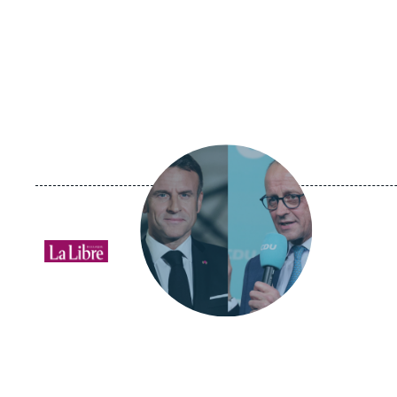
Image
principale
médiatique
Logo