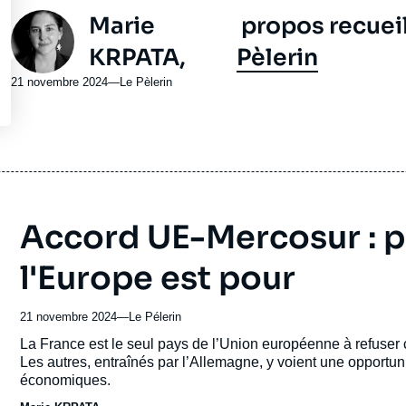
Photo
Marie
propos recueil
KRPATA,
Pèlerin
21 novembre 2024
—
Nom
Le Pèlerin
du
journal,
revue
ou
émission
Accord UE-Mercosur : p
l'Europe est pour
21 novembre 2024
—
Nom
Le Pélerin
du
Accroche
La France est le seul pays de l’Union européenne à refuser
journal,
Les autres, entraînés par l’Allemagne, y voient une opportunit
revue
économiques.
ou