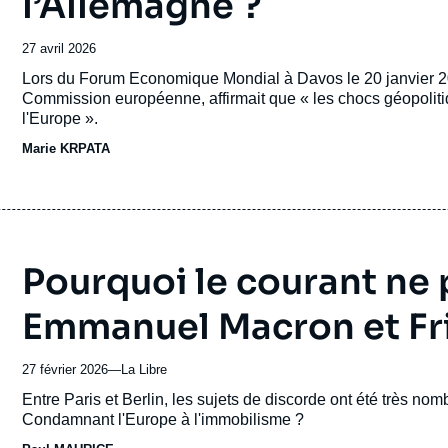
l’Allemagne ?
Date
27 avril 2026
de
Accroche
Lors du Forum Economique Mondial à Davos le 20 janvier 20
publication
Commission européenne, affirmait que « les chocs géopoliti
l'Europe ».
Marie KRPATA
Pourquoi le courant ne 
Emmanuel Macron et Fri
27 février 2026
—
Nom
La Libre
du
Accroche
Entre Paris et Berlin, les sujets de discorde ont été très no
journal,
Condamnant l'Europe à l'immobilisme ?
revue