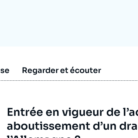
Ramses
Europe
R
S
Politique étrangère
Russie - Eurasie
D
T
Podcast
Afrique du Nord et Moyen-Orient
sse
Regarder et écouter
Entrée en vigueur de l’
aboutissement d’un dra