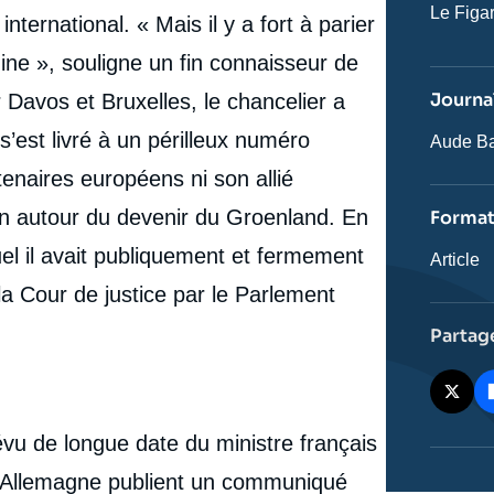
Nom
Le Figa
ternational. « Mais il y a fort à parier
du
journal,
ine », souligne un fin connaisseur de
revue
ou
Journal
Davos et Bruxelles, le chancelier a
émissio
s’est livré à un périlleux numéro
Journali
Aude Ba
rtenaires européens ni son allié
on autour du devenir du Groenland. En
Forma
el il avait publiquement et fermement
Catégor
Article
journali
 la Cour de justice par le Parlement
Partag
évu de longue date du ministre français
l’Allemagne publient un communiqué