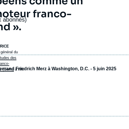
opéens comme un
moteur franco-
x abonnés)
d ».
RICE
 général du
études des
ranco-
emand Friedrich Merz à Washington, D.C. - 5 juin 2025
 (Cerfa)
à l'Ifri