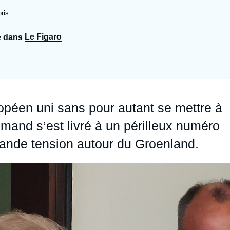
Ramses
Europe
R
S
ris
Politique étrangère
Russie - Eurasie
D
T
Le Figaro
e dans
Podcast
Afrique du Nord et Moyen-Orient
ropéen uni sans pour autant se mettre à
emand s’est livré à un périlleux numéro
grande tension autour du Groenland.