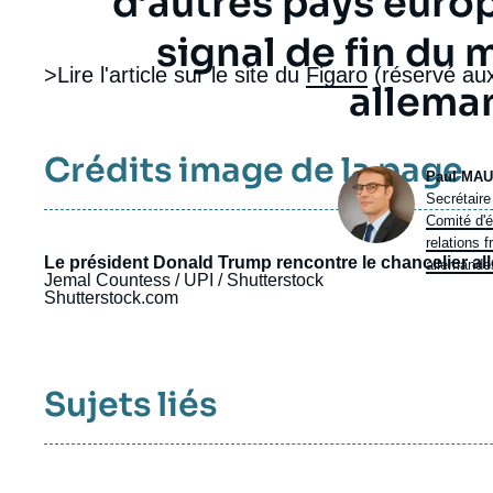
d’autres pays eur
signal de fin du 
>Lire l'article sur le site du
Figaro
(réservé au
alleman
Crédits image de la page
Photo
Paul MAU
Intitulé
Secrétaire
du
Comité d'
poste
relations f
Le président Donald Trump rencontre le chancelier all
allemandes
Jemal Countess / UPI / Shutterstock
Shutterstock.com
Sujets liés