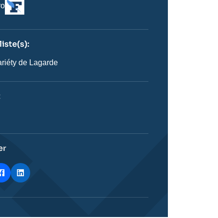
Logo
ro
iste(s):
n
ste
riéty de Lagarde
t
ie
stique
er