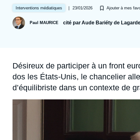
Jeudi 17 septembre 2026 17:30
Partenariats et réseaux
Intelligence artificielle
|
23/01/2026
Interventions médiatiques
Ajouter à mes favo
Nous soutenir en tant que professionnel
Guerre en Ukraine
cité par Aude Bariéty de Lagard
Paul MAURICE
OTAN
Accroche
Désireux de participer à un front eu
dos les États-Unis, le chancelier all
d’équilibriste dans un contexte de 
Image
principale
médiatique