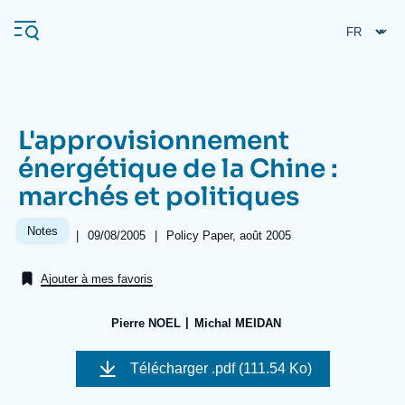
Aller
Panneau de gestion des cookies
au
contenu
principal
L'approvisionnement
Navigation
énergétique de la Chine :
principale
marchés et politiques
L'Ifri
Notes
|
Date
09/08/2005
|
Références
Policy Paper, août 2005
de
Analyses
publication
Ajouter à mes favoris
À propos de l'Ifri
Recherches fréquentes
Événements
L'Ifri en bref
Proche-Orient
Pierre NOEL
Michal MEIDAN
Télécharger
.pdf (111.54 Ko)