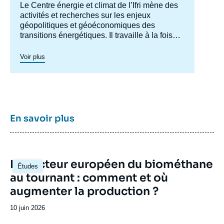
Accroche
Le Centre énergie et climat de l’Ifri mène des
centre
activités et recherches sur les enjeux
géopolitiques et géoéconomiques des
transitions énergétiques. Il travaille à la fois
sur les enjeux de sécurité énergétique, de
compétitivité, de maîtrise des chaînes de
Voir plus
valeur, et d'acceptabilité. Spécialisé dans
l’étude des politiques européennes de
l’énergie et du climat, et des marchés de
l’énergie en Europe et dans le monde, ses
travaux portent aussi sur les stratégies
énergétiques et climatiques des grandes
En savoir plus
puissances comme les Etats-Unis, la Chine
ou l’Inde. Il offre une expertise reconnue,
enrichie de collaborations internationales et
d'événements à Paris et à Bruxelles,
Image
Le secteur européen du biométhane
notamment.
Études
principale
au tournant : comment et où
augmenter la production ?
Date
10 juin 2026
de