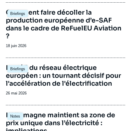
Pierre NOEL, Michal MEIDAN, «
publication
L'approvisionnement énergétique de la
Image
Comment faire décoller la
Chine : marchés et politiques », Notes, Ifri, 9
Briefings
principale
août 2005.
production européenne d’e-SAF
Copier
dans le cadre de ReFuelEU Aviation
?
Date
18 juin 2026
de
publication
Image
Le défi du réseau électrique
Briefings
principale
européen : un tournant décisif pour
l'accélération de l'électrification
Date
26 mai 2026
de
publication
Image
L’Allemagne maintient sa zone de
Notes
principale
prix unique dans l’électricité :
implications