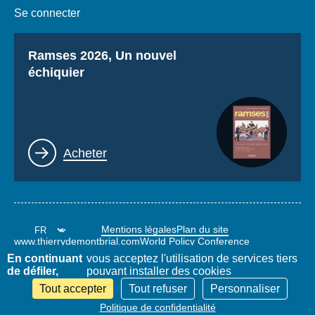
Se connecter
Titre
Ramses 2026, Un nouvel
échiquier
Lien
Acheter
Mentions légales
Plan du site
www.thierrydemontbrial.com
World Policy Conference
Blog Politique étrangère
En continuant
vous acceptez l'utilisation de services tiers
de défiler,
pouvant installer des cookies
Tout accepter
Tout refuser
Personnaliser
Politique de confidentialité