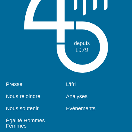
Pied
Presse
Navigation
L'Ifri
de
principale
page
Nous rejoindre
Analyses
Nous soutenir
Événements
Égalité Hommes
Femmes