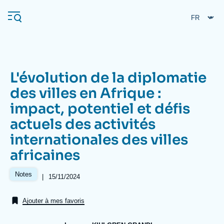
Aller
Panneau de gestion des cookies
au
contenu
principal
L'évolution de la diplomatie
Navigation
des villes en Afrique :
principale
impact, potentiel et défis
L'Ifri
actuels des activités
internationales des villes
Analyses
africaines
À propos de l'Ifri
Recherches fréquentes
Notes
Événements
|
Date
15/11/2024
L'Ifri en bref
Proche-Orient
de
publication
Ajouter à mes favoris