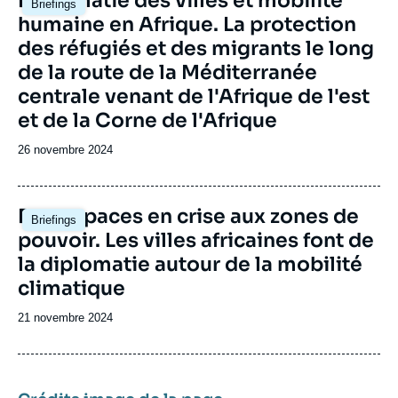
Diplomatie des villes et mobilité
Briefings
principale
humaine en Afrique. La protection
des réfugiés et des migrants le long
de la route de la Méditerranée
centrale venant de l'Afrique de l'est
et de la Corne de l'Afrique
Date
26 novembre 2024
de
publication
Image
Des espaces en crise aux zones de
Briefings
principale
pouvoir. Les villes africaines font de
la diplomatie autour de la mobilité
climatique
Date
21 novembre 2024
de
publication