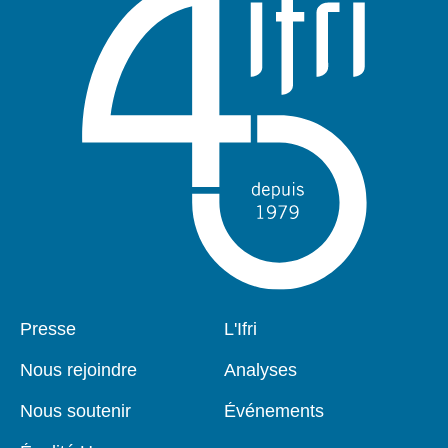
Pied
Presse
Navigation
L'Ifri
de
principale
page
Nous rejoindre
Analyses
Nous soutenir
Événements