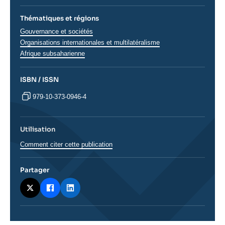
Thématiques et régions
Thématiques
Gouvernance et sociétés
analyses
Organisations internationales et multilatéralisme
Régions
Afrique subsaharienne
ISBN / ISSN
979-10-373-0946-4
Utilisation
Comment citer cette publication
Partager