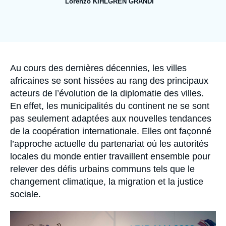
Lorenzo KIHLGREN GRANDI
Se connecter
Image
de
Nous soutenir
couverture
de
la
publication
Accroche
Au cours des dernières décennies, les villes
africaines se sont hissées au rang des principaux
acteurs de l’évolution de la diplomatie des villes.
En effet, les municipalités du continent ne se sont
pas seulement adaptées aux nouvelles tendances
de la coopération internationale. Elles ont façonné
l’approche actuelle du partenariat où les autorités
locales du monde entier travaillent ensemble pour
relever des défis urbains communs tels que le
changement climatique, la migration et la justice
sociale.
Image
principale