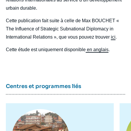
urbain durable.
Cette publication fait suite à celle de Max BOUCHET «
The Influence of Strategic Subnational Diplomacy in
International Relations », que vous pouvez trouver
ici
.
Cette étude est uniquement disponible
en anglais
.
Centres et programmes liés
Image
Image
Im
de
principale
pr
couverture
de
la
publication