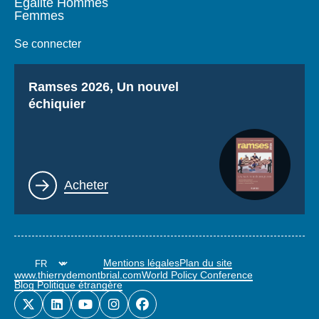
Égalité Hommes
Femmes
Se connecter
Titre
Ramses 2026, Un nouvel
échiquier
Lien
Acheter
Mentions légales
Plan du site
www.thierrydemontbrial.com
World Policy Conference
Blog Politique étrangère