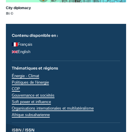
City diplomacy
Ifri ©
Contenu disponible en :
Français
English
Thématiques et régions
Thématiques
Énergie - Climat
analyses
Politiques de l'énergie
COP
Gouvernance et sociétés
Soft power et influence
Organisations internationales et multilatéralisme
Régions
Afrique subsaharienne
ISBN / ISSN