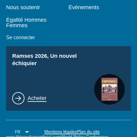
Nous soutenir
Événements
Égalité Hommes
Femmes
Se connecter
Titre
Ramses 2026, Un nouvel
échiquier
Lien
Acheter
Mentions légales
Plan du site
www.thierrydemontbrial.com
World Policy Conference