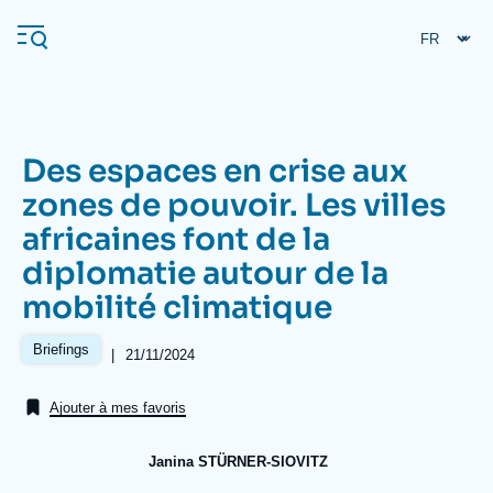
Aller
Panneau de gestion des cookies
au
contenu
principal
Des espaces en crise aux
Navigation
zones de pouvoir. Les villes
principale
africaines font de la
L'Ifri
diplomatie autour de la
mobilité climatique
Analyses
À propos de l'Ifri
Recherches fréquentes
Briefings
|
Date
21/11/2024
de
Événements
L'Ifri en bref
Proche-Orient
publication
Ajouter à mes favoris
Janina STÜRNER-SIOVITZ