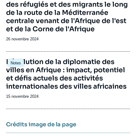
des réfugiés et des migrants le long
de la route de la Méditerranée
centrale venant de l'Afrique de l'est
et de la Corne de l'Afrique
Date
26 novembre 2024
de
publication
Image
L'évolution de la diplomatie des
Notes
principale
villes en Afrique : impact, potentiel
et défis actuels des activités
internationales des villes africaines
Date
15 novembre 2024
de
publication
Crédits image de la page