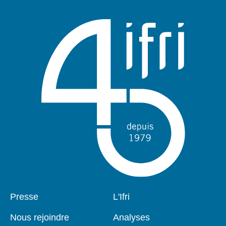
Pied
Presse
Navigation
L'Ifri
de
principale
page
Nous rejoindre
Analyses