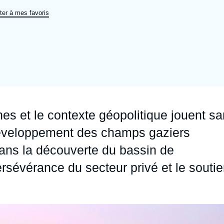
Ramses
Europe
R
S
ter à mes favoris
Politique étrangère
Russie - Eurasie
D
T
Podcast
Afrique du Nord et Moyen-Orient
rnes et le contexte géopolitique jouent s
 développement des champs gaziers
dans la découverte du bassin de
ersévérance du secteur privé et le souti