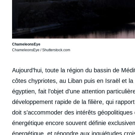
ChameleonsEye
ChameleonsEye / Shutterstock.com
Corps
Aujourd’hui, toute la région du bassin de Médi
analyses
côtes chypriotes, au Liban puis en Israël et l
égyptien, fait l’objet d’une attention particuliè
développement rapide de la filière, qui rappor
doit s’accommoder des intérêts géopolitiques 
énergétique encore souvent définie exclusiv
énergétique, et répondre aux inquiétudes croi