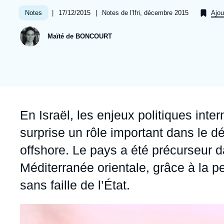
Jeudi 17 septembre 2026 17:30
Partenariats et réseaux
Intelligence artificielle
|
Date
17/12/2015
|
Références
Notes de l'Ifri, décembre 2015
Notes
Ajou
de
Nous soutenir en tant que professionnel
Guerre en Ukraine
publication
Maïté de BONCOURT
OTAN
Accroche
En Israël, les enjeux politiques inte
surprise un rôle important dans le
offshore. Le pays a été précurseur 
Méditerranée orientale, grâce à la p
sans faille de l’État.
Image
principale