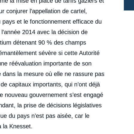
e la mise en place de tarifs gaziers et
géopolitiques : la gouvernance du gaz en Israël »,
Notes, Ifri, 17 décembre 2015.
r conjurer l’appellation de cartel,
cation
Copier
u pays et le fonctionnement efficace du
e l’année 2014 avec la décision de
sortium détenant 90 % des champs
démantèlement sévère si cette Autorité
 une réévaluation importante de son
me dans la mesure où elle ne rassure pas
de capitaux importants, qui n’ont déjà
 Le nouveau gouvernement s’est engagé
ndant, la prise de décisions législatives
que du pays n’est pas aisée, car le
 la Knesset.