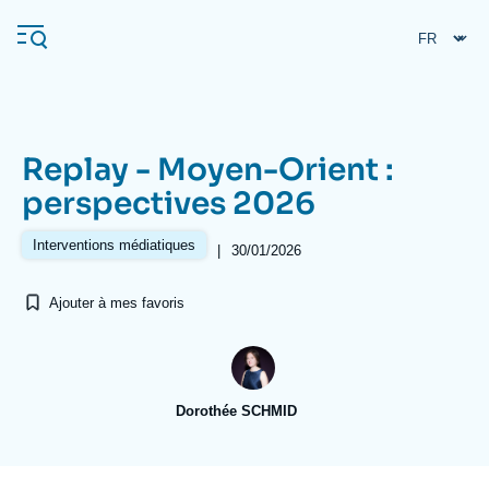
Aller
Panneau de gestion des cookies
au
contenu
principal
Replay - Moyen-Orient :
Navigation
perspectives 2026
principale
L'Ifri
Interventions médiatiques
|
30/01/2026
Ajouter à mes favoris
Analyses
À propos de l'Ifri
Recherches fréquentes
Événements
L'Ifri en bref
Proche-Orient
Dorothée SCHMID