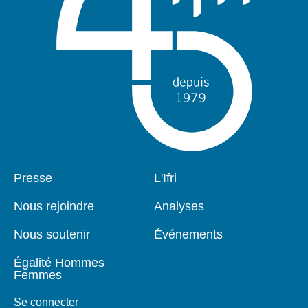
Pied
Presse
Navigation
L'Ifri
de
principale
page
Nous rejoindre
Analyses
Nous soutenir
Événements
Égalité Hommes
Femmes
Se connecter