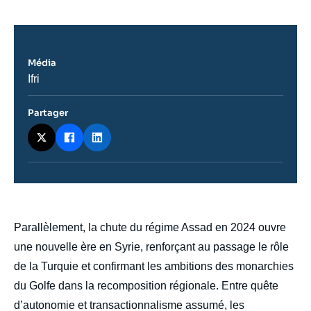
Média
Nom
Ifri
du
journal,
revue
Partager
ou
émission
body
Parallèlement, la chute du régime Assad en 2024 ouvre
une nouvelle ère en Syrie, renforçant au passage le rôle
de la Turquie et confirmant les ambitions des monarchies
du Golfe dans la recomposition régionale. Entre quête
d’autonomie et transactionnalisme assumé, les