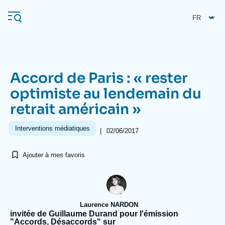
Aller
Panneau de gestion des cookies
au
contenu
principal
Accord de Paris : « rester
Navigation
optimiste au lendemain du
principale
retrait américain »
L'Ifri
Interventions médiatiques
|
02/06/2017
Analyses
Ajouter à mes favoris
À propos de l'Ifri
Recherches fréquentes
Événements
L'Ifri en bref
Proche-Orient
Laurence NARDON
invitée de Guillaume Durand pour l'émission
"Accords, Désaccords" sur