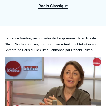
Se connecter
Radio Classique
Nous soutenir
Accroche
Laurence Nardon, responsable du Programme Etats-Unis de
l'Ifri et Nicolas Bouzou, réagissent au retrait des Etats-Unis de
l'Accord de Paris sur le Climat, annoncé par Donald Trump.
Image
principale
médiatique