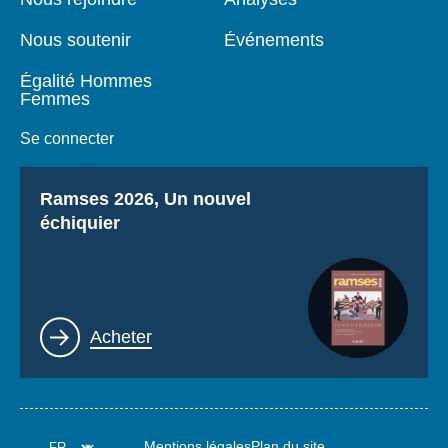
Nous soutenir
Événements
Égalité Hommes
Femmes
Se connecter
Titre
Ramses 2026, Un nouvel
échiquier
Lien
Acheter
Mentions légales
Plan du site