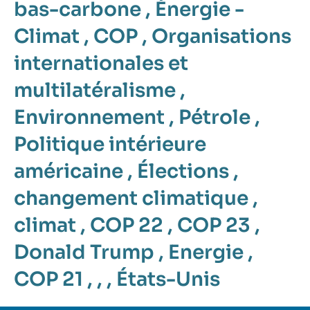
bas-carbone
,
Énergie -
Climat
,
COP
,
Organisations
internationales et
multilatéralisme
,
Environnement
,
Pétrole
,
Politique intérieure
américaine
,
Élections
,
changement climatique
,
climat
,
COP 22
,
COP 23
,
Donald Trump
,
Energie
,
COP 21
, , ,
États-Unis