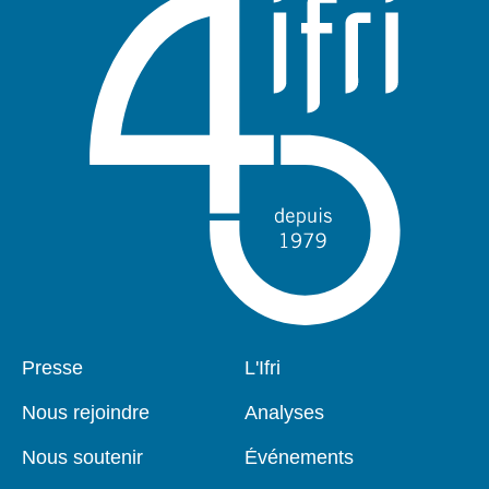
Pied
Presse
Navigation
L'Ifri
de
principale
page
Nous rejoindre
Analyses
Nous soutenir
Événements