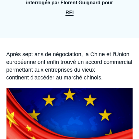
Se connecter
interrogée par Florent Guignard pour
RFI
Nous soutenir
Accroche
Après sept ans de négociation, la Chine et l'Union
européenne ont enfin trouvé un accord commercial
permettant aux entreprises du vieux
continent d'accéder au marché chinois.
Image
principale
médiatique