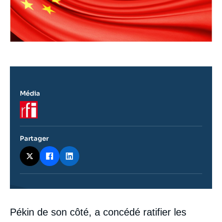
Média
Logo
Partager
Contenu
Pékin de son côté, a concédé ratifier les
intervention