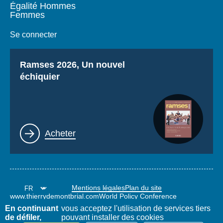
Égalité Hommes
Femmes
Se connecter
Titre
Ramses 2026, Un nouvel
échiquier
Lien
Acheter
Mentions légales
Plan du site
www.thierrydemontbrial.com
World Policy Conference
Blog Politique étrangère
En continuant
vous acceptez l'utilisation de services tiers
de défiler,
pouvant installer des cookies