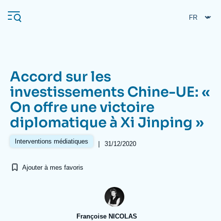
Aller
Panneau de gestion des cookies
au
contenu
principal
Accord sur les
Navigation
investissements Chine-UE: «
principale
On offre une victoire
L'Ifri
diplomatique à Xi Jinping »
Analyses
Interventions médiatiques
|
31/12/2020
À propos de l'Ifri
Recherches fréquentes
Ajouter à mes favoris
Événements
L'Ifri en bref
Proche-Orient
Françoise NICOLAS