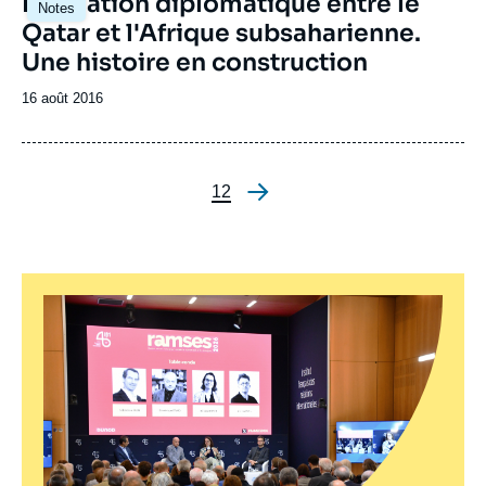
La relation diplomatique entre le
Notes
principale
Qatar et l'Afrique subsaharienne.
Une histoire en construction
Date
16 août 2016
de
publication
Page
1
Page
2
Pagination