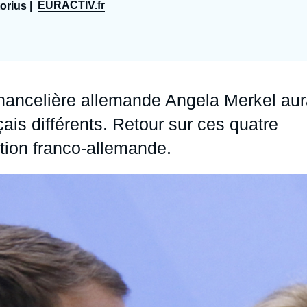
EURACTIV.fr
orius |
Ramses
Europe
R
S
Politique étrangère
Russie - Eurasie
D
T
Podcast
Afrique du Nord et Moyen-Orient
chancelière allemande Angela Merkel au
çais différents. Retour sur ces quatre
ation franco-allemande.