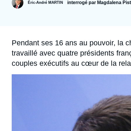
Jeudi 17 septembre 2026 17:30
interrogé par Magdalena Pist
Éric-André MARTIN
Partenariats et réseaux
Intelligence artificielle
Nous soutenir en tant que professionnel
Guerre en Ukraine
OTAN
Accroche
Pendant ses 16 ans au pouvoir, la 
travaillé avec quatre présidents fran
couples exécutifs au cœur de la rel
Image
principale
médiatique