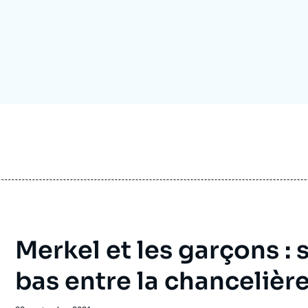
Ramses
Europe
R
S
Politique étrangère
Russie - Eurasie
D
T
Podcast
Afrique du Nord et Moyen-Orient
Merkel et les garçons : 
bas entre la chancelière