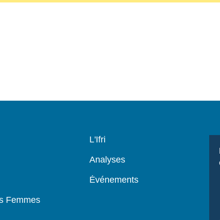
Navigation
L'Ifri
principale
Analyses
Événements
es Femmes