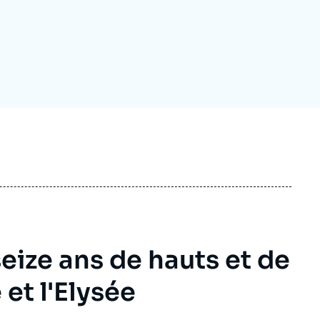
ecrutement
écurité - Défense
ocuments de référence
echnologie
seize ans de hauts et de
 et l'Elysée