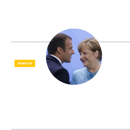
Image
principale
médiatique
Logo