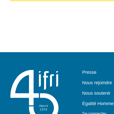
Pied
Presse
de
page
Nous rejoindre
Nous soutenir
Égalité Homm
Se connecter