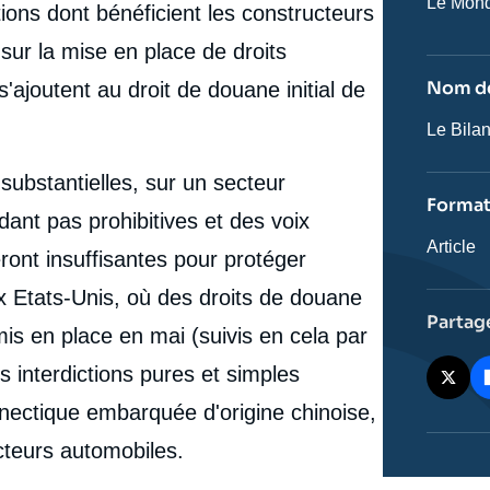
Nom
Le Mon
ions dont bénéficient les constructeurs
du
journal,
sur la mise en place de droits
revue
ou
Nom de
'ajoutent au droit de douane initial de
émissio
Nom
Le Bila
de
l'émissi
substantielles, sur un secteur
Forma
dant pas prohibitives et des voix
Catégor
Article
ont insuffisantes pour protéger
journali
ux Etats-Unis, où des droits de douane
Partag
is en place en mai (suivis en cela par
s interdictions pures et simples
nectique embarquée d'origine chinoise,
cteurs automobiles.