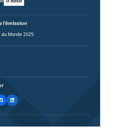
de
 l'émission
n
n du Monde 2025
on
t
ie
stique
er