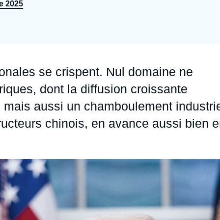
e 2025
Ramses
Europe
R
S
Politique étrangère
Russie - Eurasie
D
T
Podcast
Afrique du Nord et Moyen-Orient
ionales se crispent. Nul domaine ne
triques, dont la diffusion croissante
, mais aussi un chamboulement industrie
ucteurs chinois, en avance aussi bien 