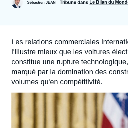
Jeudi 17 septembre 2026 17:30
Le Bilan du Mond
Tribune dans
Sébastien JEAN
Partenariats et réseaux
Intelligence artificielle
Nous soutenir en tant que professionnel
Guerre en Ukraine
OTAN
Accroche
Les relations commerciales internat
l'illustre mieux que les voitures élec
constitue une rupture technologique
marqué par la domination des constr
volumes qu'en compétitivité.
Image
principale
médiatique