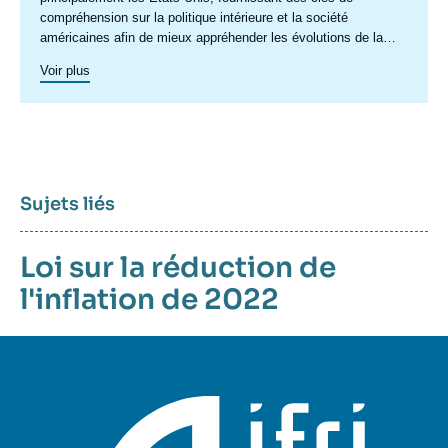
compréhension sur la politique intérieure et la société
américaines afin de mieux appréhender les évolutions de la
politique étrangère et de défense du pays ainsi les questions
Voir plus
transatlantiques et commerciales. Un axe spécifique sur
l’Amérique latine créé en 2023 permet de structurer une
recherche plus active sur cette région. Un
axe de recherche sur
le Canada
a été actif en 2015 et en 2016, dont les archives
restent accessibles.
Sujets liés
Sujets
Loi sur la réduction de
associés
l'inflation de 2022