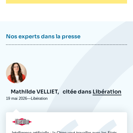
Nos experts dans la presse
Photo
Mathilde VELLIET,
citée dans
Libération
19 mai 2026
—
Nom
Libération
du
journal,
revue
Logo
ou
émission
Intelligence artificielle : la Chine veut travailler avec les Etats-