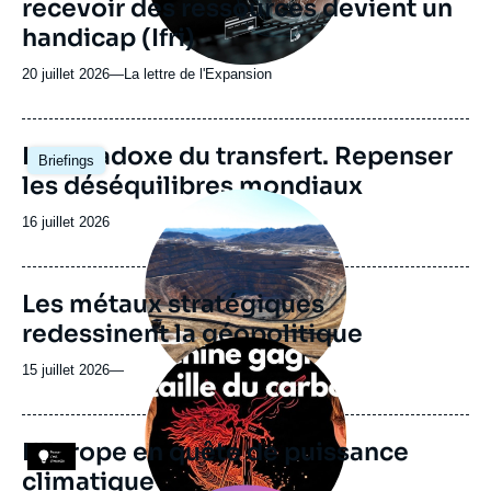
recevoir des ressources devient un
handicap (Ifri)
20 juillet 2026
—
Nom
La lettre de l'Expansion
du
journal,
revue
Image
Le paradoxe du transfert. Repenser
Briefings
ou
principale
les déséquilibres mondiaux
émission
Image
principale
Date
16 juillet 2026
médiatique
de
publication
Les métaux stratégiques
redessinent la géopolitique
Image
principale
15 juillet 2026
—
médiatique
L'Europe en quête de puissance
Logo
climatique