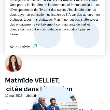
Unis pour « le bien-être de la communauté internationale ». Les
développements de l’IA sont des sujets d’inquiétude pour les
deux pays, en particulier l’utilisation de l’IA par des acteurs non
étatiques à des fins d’attaque. Mais il ne faut pas s’attendre à
des engagements véritablement contraignants de part et
d’autre car ils sont en compétition et ne voudront pas se
freiner.
Voir l'article
Photo
Mathilde VELLIET,
citée dans
Libération
Image
principale
médiatique
19 mai 2026
—
Nom
Libération
du
journal,