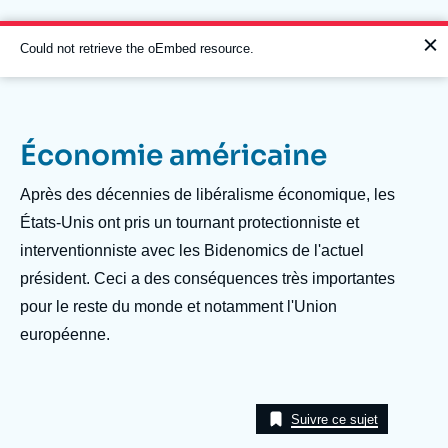
Aller
Panneau de gestion des cookies
au
contenu
Message
Could not retrieve the oEmbed resource.
principal
d'erreur
Économie américaine
Navigation
principale
Description
Après des décennies de libéralisme économique, les
L'Ifri
États-Unis ont pris un tournant protectionniste et
interventionniste avec les Bidenomics de l'actuel
président. Ceci a des conséquences très importantes
Analyses
pour le reste du monde et notamment l'Union
À propos de l'Ifri
Recherches fréquentes
européenne.
Événements
L'Ifri en bref
Proche-Orient
Suivre ce sujet