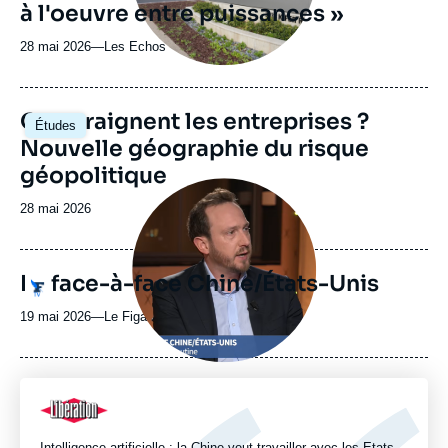
à l'oeuvre entre puissances »
émission
28 mai 2026
—
Nom
Les Echos
du
journal,
revue
Image
Que craignent les entreprises ?
Études
ou
principale
Nouvelle géographie du risque
émission
géopolitique
Image
principale
Date
28 mai 2026
médiatique
de
publication
Le face-à-face Chine/États-Unis
Logo
19 mai 2026
—
Nom
Le Figaro TV
du
journal,
revue
ou
Logo
émission
Intelligence artificielle : la Chine veut travailler avec les Etats-