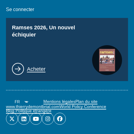
Se connecter
Titre
Ramses 2026, Un nouvel
échiquier
Lien
Acheter
Mentions légales
Plan du site
www.thierrydemontbrial.com
World Policy Conference
Blog Politique étrangère