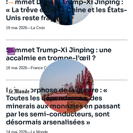
Sommet Donald Trump-Xi Jinping :
revue
Logo
ou
« La trêve entre la Chine et les États-
émission
Unis reste fragile »
19 mai 2026
—
Nom
La Croix
du
journal,
revue
Sommet Trump-Xi Jinping : une
Logo
ou
accalmie en trompe-l’œil ?
émission
Image
principale
18 mai 2026
—
Nom
France Culture
médiatique
du
journal,
revue
Métamorphose de la guerre : «
Logo
ou
Toutes les dépendances, des
émission
minerais aux monnaies en passant
par les semi-conducteurs, sont
désormais arsenalisées »
14 mai 2026
—
Nom
Le Monde