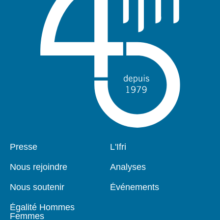
Pied
Presse
Navigation
L'Ifri
de
principale
page
Nous rejoindre
Analyses
Nous soutenir
Événements
Égalité Hommes
Femmes