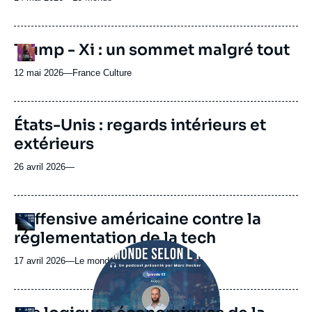
du
journal,
revue
URL
Trump - Xi : un sommet malgré tout
Logo
ou
de
Spotify
émission
12 mai 2026
—
Nom
France Culture
du
journal,
revue
États-Unis : regards intérieurs et
ou
extérieurs
émission
26 avril 2026
—
URL
L’offensive américaine contre la
Logo
de
réglementation de la tech
Spotify
Image
principale
17 avril 2026
—
Nom
Le monde selon l'Ifri
médiatique
du
journal,
revue