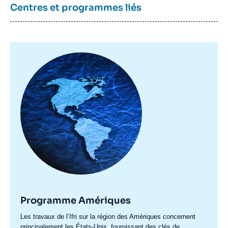
Centres et programmes liés
Image
principale
Programme Amériques
Accroche
Les travaux de l’Ifri sur la région des Amériques concernent
centre
principalement les États-Unis, fournissant des clés de