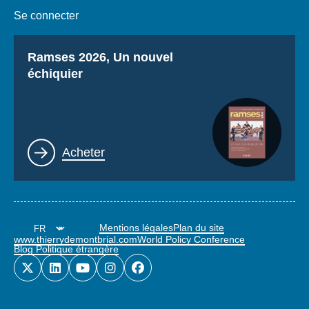
Se connecter
Titre
Ramses 2026, Un nouvel
échiquier
Lien
Acheter
Mentions légales
Plan du site
www.thierrydemontbrial.com
World Policy Conference
Blog Politique étrangère