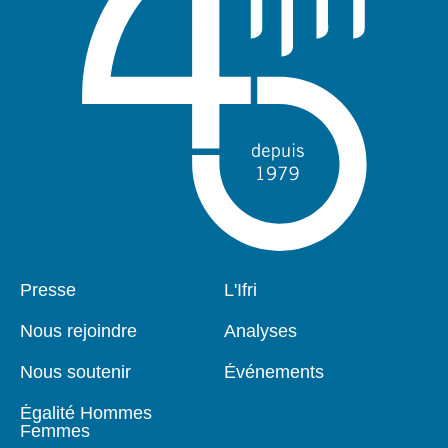
Pied
Presse
Navigation
L'Ifri
de
principale
page
Nous rejoindre
Analyses
Nous soutenir
Événements
Égalité Hommes
Femmes