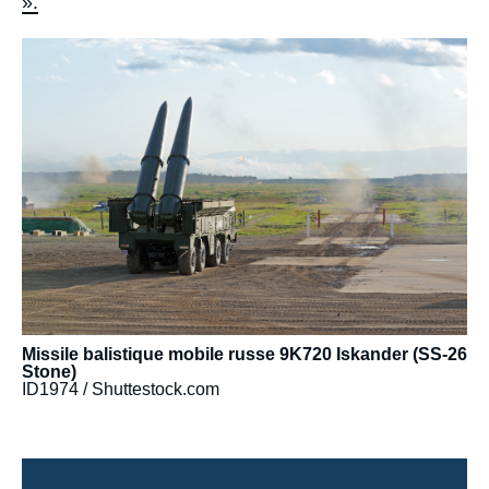
».
Image
principale
médiatique
Missile balistique mobile russe 9K720 Iskander (SS-26
Stone)
ID1974 / Shuttestock.com