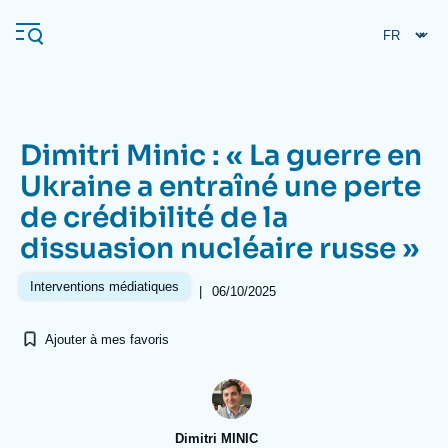
Aller
Panneau de gestion des cookies
au
contenu
principal
Dimitri Minic : « La guerre en
Navigation
Ukraine a entraîné une perte
principale
de crédibilité de la
L'Ifri
dissuasion nucléaire russe »
Analyses
Interventions médiatiques
|
06/10/2025
À propos de l'Ifri
Recherches fréquentes
Ajouter à mes favoris
Événements
L'Ifri en bref
Proche-Orient
Dimitri MINIC