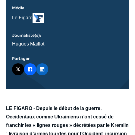
Média
Logo
Nom
Le Figaro
du
journal,
revue
Journaliste(s):
ou
émission
Journaliste
Hugues Maillot
Partager
body
LE FIGARO - Depuis le début de la guerre,
Occidentaux comme Ukrainiens n’ont cessé de
franchir les « lignes rouges » décrétées par le Kremlin
: livraison d’armes lourdes pour l’Occident, incursion