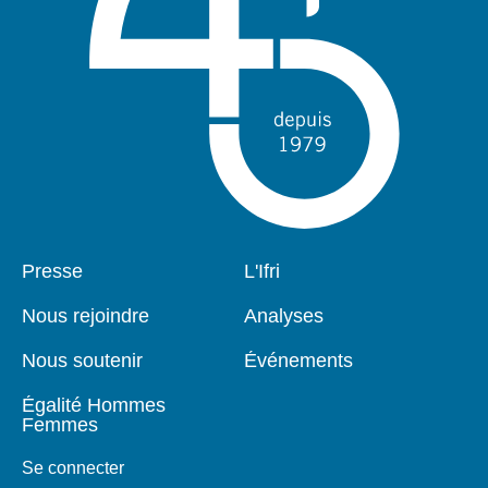
Pied
Presse
Navigation
L'Ifri
de
principale
page
Nous rejoindre
Analyses
Nous soutenir
Événements
Égalité Hommes
Femmes
Se connecter