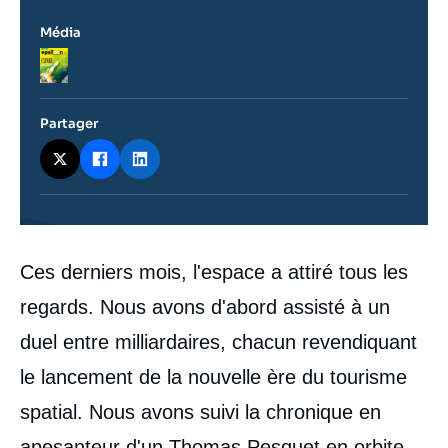
Média
Logo
Partager
Contenu
Ces derniers mois, l'espace a attiré tous les
intervention
médiatique
regards. Nous avons d'abord assisté à un
duel entre milliardaires, chacun revendiquant
le lancement de la nouvelle ère du tourisme
spatial. Nous avons suivi la chronique en
apesanteur d'un Thomas Pesquet en orbite.