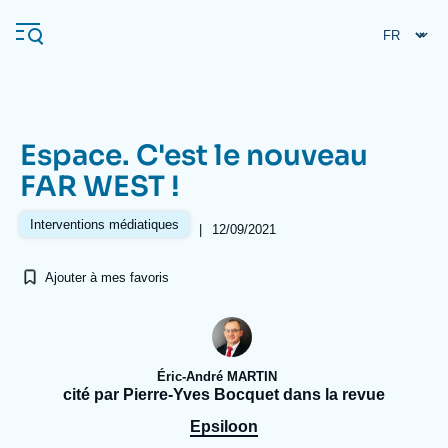
Aller
Panneau de gestion des cookies
au
contenu
principal
Espace. C'est le nouveau
Navigation
FAR WEST !
principale
L'Ifri
Interventions médiatiques
|
12/09/2021
Ajouter à mes favoris
Analyses
À propos de l'Ifri
Recherches fréquentes
Événements
L'Ifri en bref
Proche-Orient
Éric-André MARTIN
cité par Pierre-Yves Bocquet dans la revue
Epsiloon