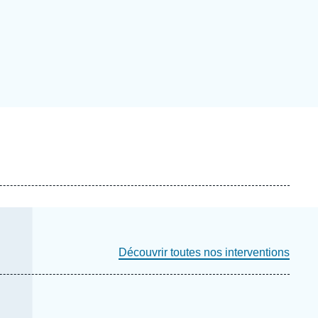
ecrutement
écurité - Défense
ocuments de référence
echnologie
Découvrir toutes nos interventions