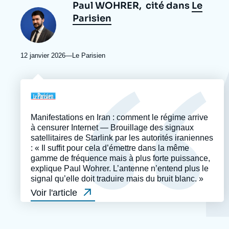
Paul WOHRER,
cité dans
Le
Photo
Parisien
12 janvier 2026
—
Nom
Le Parisien
du
journal,
revue
Logo
ou
émission
Manifestations en Iran : comment le régime arrive
à censurer Internet — Brouillage des signaux
satellitaires de Starlink par les autorités iraniennes
: « Il suffit pour cela d’émettre dans la même
gamme de fréquence mais à plus forte puissance,
explique Paul Wohrer. L’antenne n’entend plus le
signal qu’elle doit traduire mais du bruit blanc. »
Voir l'article