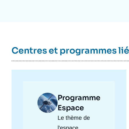
Centres et programmes li
Image
Programme
principale
Espace
Accroche
Le thème de
centre
l’espace