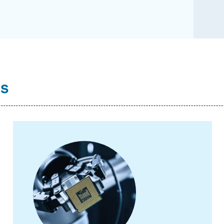
és
Image
principale