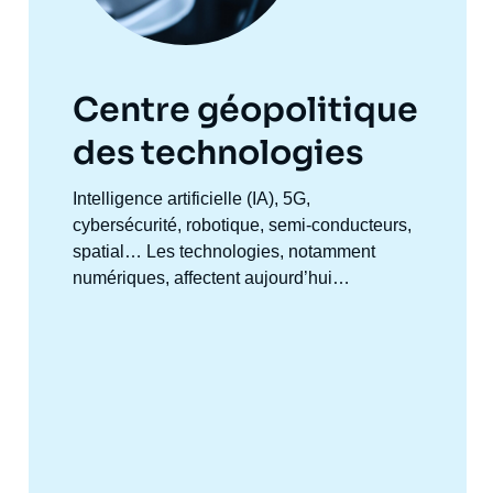
Centre géopolitique
des technologies
Accroche
Intelligence artificielle (IA), 5G,
centre
cybersécurité, robotique, semi-conducteurs,
spatial… Les technologies, notamment
numériques, affectent aujourd’hui
profondément l’ensemble des activités
humaines et, par extension, des relations
internationales. Les enjeux politiques,
stratégiques, économiques et sociaux qui en
découlent se manifestent à des échelles
politiques multiples où se mêlent États,
organisations internationales et entreprises
privées. Les dynamiques de concurrence et