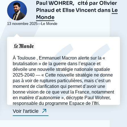
Paul WOHRER,
cité par Olivier
Photo
Pinaud et Elise Vincent dans
Le
Monde
13 novembre 2025
—
Nom
Le Monde
du
journal,
revue
Logo
ou
émission
À Toulouse , Emmanuel Macron alerte sur la «
brutalisation » de la guerre dans l’espace et
dévoile une nouvelle stratégie nationale spatiale
2025-2040 — « Cette nouvelle stratégie ne donne
pas à voir de ruptures particulières, mais c’est un
moment de clarification qui permet d’avoir une
bonne vision de ce que veut la France, notamment
en matière d’autonomie », décrypte Paul Wohrer,
responsable du programme Espace de l'Ifri.
Voir l'article