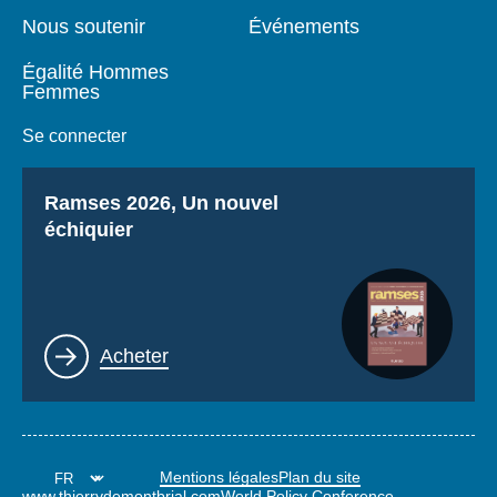
Nous soutenir
Événements
Égalité Hommes
Femmes
Se connecter
Titre
Ramses 2026, Un nouvel
échiquier
Lien
Acheter
Mentions légales
Plan du site
www.thierrydemontbrial.com
World Policy Conference