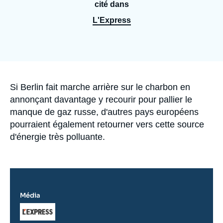
Se connecter
cité dans
L'Express
Nous soutenir
Accroche
Si Berlin fait marche arrière sur le charbon en
annonçant davantage y recourir pour pallier le
manque de gaz russe, d'autres pays européens
pourraient également retourner vers cette source
d'énergie très polluante.
Média
Logo