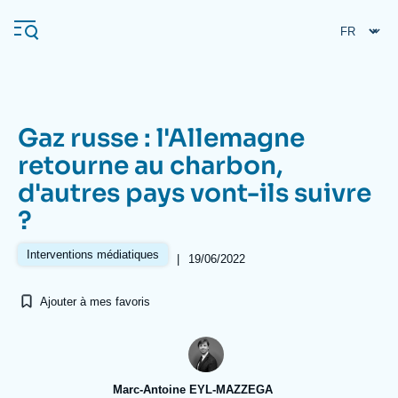
Aller
Panneau de gestion des cookies
au
contenu
principal
Gaz russe : l'Allemagne
Navigation
retourne au charbon,
principale
d'autres pays vont-ils suivre
L'Ifri
?
Analyses
Interventions médiatiques
|
19/06/2022
À propos de l'Ifri
Recherches fréquentes
Ajouter à mes favoris
Événements
L'Ifri en bref
Proche-Orient
Marc-Antoine EYL-MAZZEGA