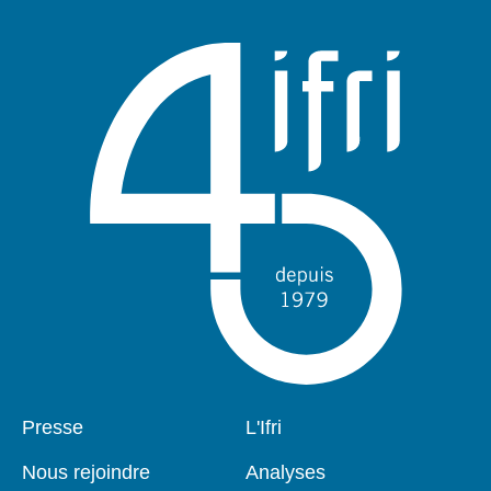
Pied
Presse
Navigation
L'Ifri
de
principale
page
Nous rejoindre
Analyses