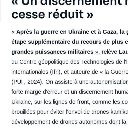
Titre
« Un discernement 
Edito
cesse réduit »
body
«
Après la guerre en Ukraine et à Gaza, la
étape supplémentaire du recours de plus en
grandes puissances militaires
», relève
La
du Centre géopolitique des Technologies de l'I
internationales (Ifri), et auteure de « la Guerre à
(PUF, 2024). On assiste à une autonomisatio
forte marge d'erreur et un discernement humai
Ukraine, sur les lignes de front, comme les
brouillées pour éviter l'envoi de drones kamika
développement de drones autonomes dont la 