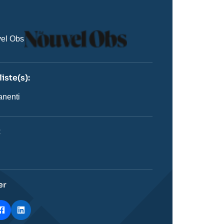
Logo
el Obs
iste(s):
n
ste
anenti
t
ie
stique
er