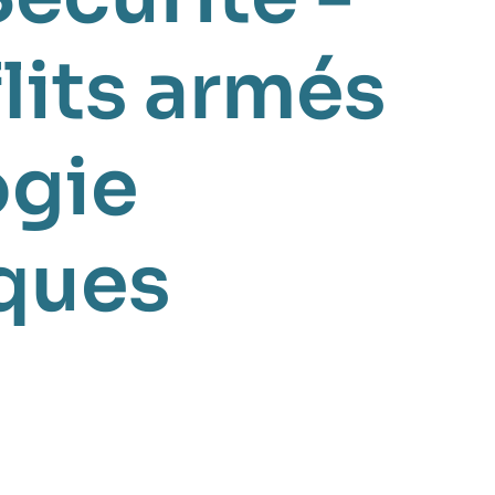
lits armés
ogie
ques