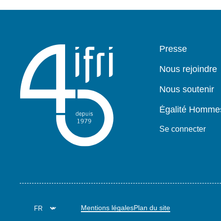
Pied
Presse
de
page
Nous rejoindre
Nous soutenir
Égalité Homm
Se connecter
Mentions légales
Plan du site