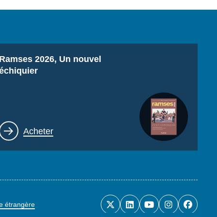
Titre
Ramses 2026, Un nouvel
échiquier
Lien
Acheter
ue étrangère