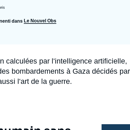
Ramses
Europe
R
S
ris
Politique étrangère
Russie - Eurasie
D
T
Le Nouvel Obs
anenti dans
Podcast
Afrique du Nord et Moyen-Orient
alculées par l'intelligence artificielle,
 des bombardements à Gaza décidés par
ussi l'art de la guerre.