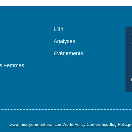
Navigation
L'Ifri
principale
Analyses
Événements
es Femmes
www.thierrydemontbrial.com
World Policy Conference
Blog Politiq