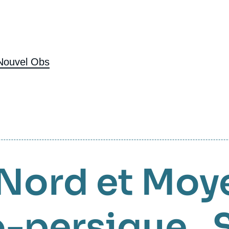
Nouvel Obs
 Nord et Moy
o-persique
,