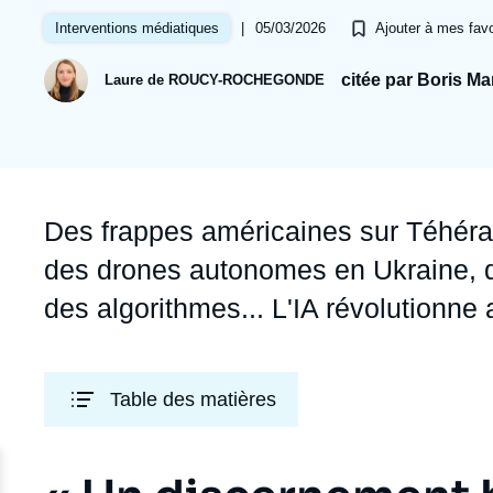
Jeudi 17 septembre 2026 17:30
Partenariats et réseaux
Intelligence artificielle
|
05/03/2026
Interventions médiatiques
Ajouter à mes favo
Nous soutenir en tant que professionnel
Guerre en Ukraine
citée par Boris M
Laure de ROUCY-ROCHEGONDE
OTAN
Accroche
Des frappes américaines sur Téhéran c
des drones autonomes en Ukraine,
des algorithmes... L'IA révolutionne a
Table des matières