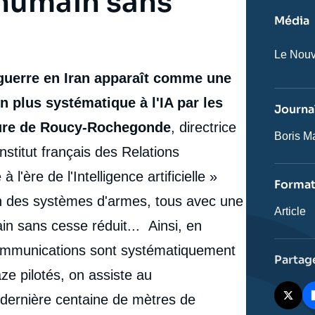
humain sans
Média
Nom
Le Nouv
du
 guerre en Iran apparaît comme une
journal,
revue
ou
 plus systématique à l'IA par les
Journal
émissio
ure de Roucy-Rochegonde
, directrice
Journali
Boris M
nstitut français des Relations
 l'ère de l'Intelligence artificielle »
Forma
n des systèmes d'armes, tous avec une
Catégor
Article
journali
n sans cesse réduit... Ainsi, en
 communications sont systématiquement
Partag
ze pilotés, on assiste au
dernière centaine de mètres de