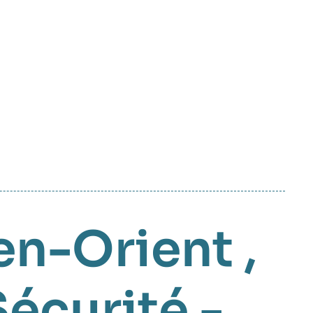
en-Orient
,
Sécurité -