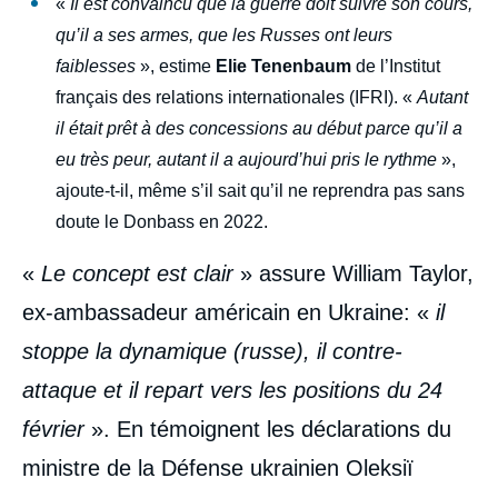
«
Il est convaincu que la guerre doit suivre son cours,
qu’il a ses armes, que les Russes ont leurs
faiblesses
», estime
Elie Tenenbaum
de l’Institut
français des relations internationales (IFRI). «
Autant
il était prêt à des concessions au début parce qu’il a
eu très peur, autant il a aujourd’hui pris le rythme
»,
ajoute-t-il, même s’il sait qu’il ne reprendra pas sans
doute le Donbass en 2022.
«
Le concept est clair
» assure William Taylor,
ex-ambassadeur américain en Ukraine: «
il
stoppe la dynamique (russe), il contre-
attaque et il repart vers les positions du 24
février
». En témoignent les déclarations du
ministre de la Défense ukrainien Oleksiï