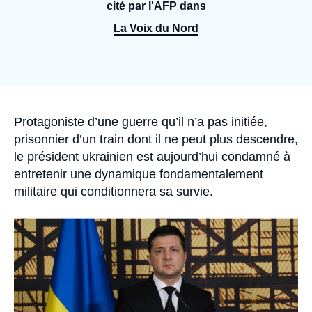
Se connecter
cité par l'AFP dans
La Voix du Nord
Nous soutenir
Accroche
Protagoniste d’une guerre qu’il n’a pas initiée,
prisonnier d’un train dont il ne peut plus descendre,
le président ukrainien est aujourd’hui condamné à
entretenir une dynamique fondamentalement
militaire qui conditionnera sa survie.
Image
principale
médiatique