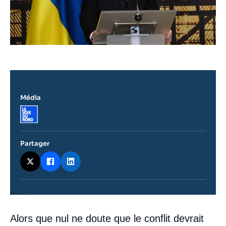
Média
Logo
Partager
Contenu
Alors que nul ne doute que le conflit devrait
intervention