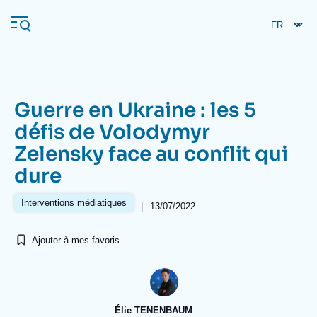
Aller
Panneau de gestion des cookies
au
contenu
principal
Guerre en Ukraine : les 5
Navigation
défis de Volodymyr
principale
Zelensky face au conflit qui
L'Ifri
dure
Analyses
Interventions médiatiques
|
13/07/2022
À propos de l'Ifri
Recherches fréquentes
Ajouter à mes favoris
Événements
L'Ifri en bref
Proche-Orient
Élie TENENBAUM