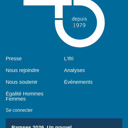
Pied
Presse
Navigation
L'Ifri
de
principale
page
Nous rejoindre
Analyses
Nous soutenir
Événements
Égalité Hommes
Femmes
Se connecter
Titre
Ramses 2026, Un nouvel