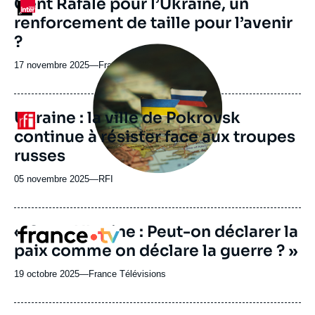
Cent Rafale pour l’Ukraine, un
Logo
ou
renforcement de taille pour l’avenir
émission
?
Image
principale
17 novembre 2025
—
Nom
France inter
médiatique
du
journal,
revue
Ukraine : la ville de Pokrovsk
Logo
ou
continue à résister face aux troupes
émission
russes
05 novembre 2025
—
Nom
RFI
du
journal,
revue
« Gaza, Ukraine : Peut-on déclarer la
Logo
ou
paix comme on déclare la guerre ? »
émission
19 octobre 2025
—
Nom
France Télévisions
du
journal,