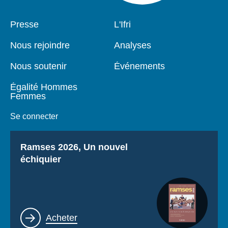
Pied
Presse
Navigation
L'Ifri
de
principale
page
Nous rejoindre
Analyses
Nous soutenir
Événements
Égalité Hommes
Femmes
Se connecter
Titre
Ramses 2026, Un nouvel
échiquier
Lien
Acheter