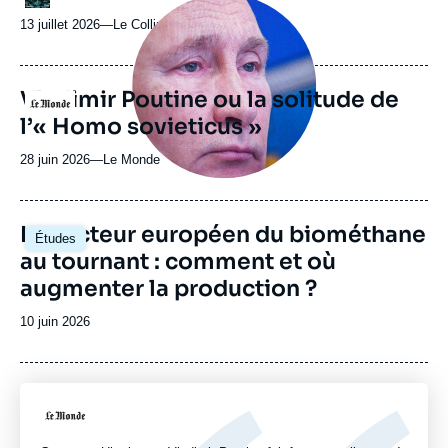
de
Image
Spotify
émission
principale
13 juillet 2026
—
Nom
Le Collimateur
médiatique
du
journal,
revue
Vladimir Poutine ou la solitude de
Logo
ou
l’« Homo sovieticus »
émission
28 juin 2026
—
Nom
Le Monde
du
journal,
revue
Image
Le secteur européen du biométhane
Études
ou
principale
au tournant : comment et où
émission
augmenter la production ?
Date
10 juin 2026
de
publication
Logo