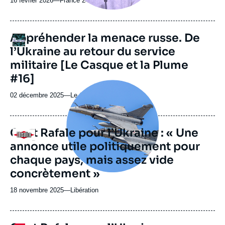
16 février 2026
—
Nom
France 24
du
journal,
revue
URL
Appréhender la menace russe. De
Logo
ou
de
l’Ukraine au retour du service
Spotify
émission
militaire [Le Casque et la Plume
#16]
Image
principale
02 décembre 2025
—
Nom
Le Collimateur
médiatique
du
journal,
revue
Cent Rafale pour l’Ukraine : « Une
Logo
ou
annonce utile politiquement pour
émission
chaque pays, mais assez vide
concrètement »
18 novembre 2025
—
Nom
Libération
du
journal,
revue