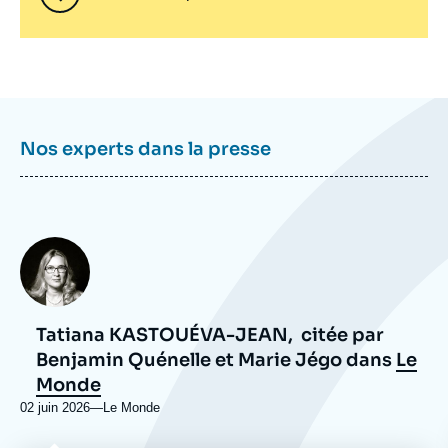
Nos experts dans la presse
Photo
Tatiana KASTOUÉVA-JEAN,
citée par
Benjamin Quénelle et Marie Jégo dans
Le
Monde
02 juin 2026
—
Nom
Le Monde
du
journal,