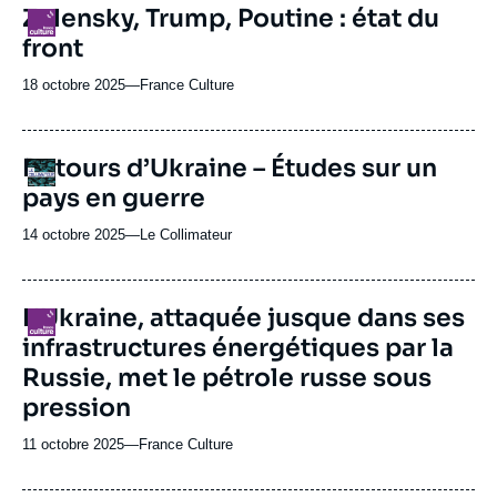
revue
Zelensky, Trump, Poutine : état du
Logo
ou
front
émission
18 octobre 2025
—
Nom
France Culture
du
journal,
revue
URL
Retours d’Ukraine – Études sur un
Logo
ou
de
pays en guerre
Spotify
émission
14 octobre 2025
—
Nom
Le Collimateur
du
journal,
revue
L'Ukraine, attaquée jusque dans ses
Logo
ou
infrastructures énergétiques par la
émission
Russie, met le pétrole russe sous
pression
11 octobre 2025
—
Nom
France Culture
du
journal,