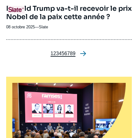
revue
URL
Donald Trump va-t-il recevoir le prix
Logo
ou
de
Nobel de la paix cette année ?
Spotify
émission
08 octobre 2025
—
Nom
Slate
du
journal,
revue
ou
Page
1
Page
2
Page
3
Page
4
Page
5
Page
6
Page
7
Page
8
Page
9
Pagination
émission