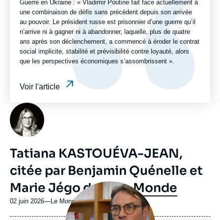
Guerre en Ukraine : « Vladimir Poutine fait face actuellement à
une combinaison de défis sans précédent depuis son arrivée
au pouvoir. Le président russe est prisonnier d’une guerre qu’il
n’arrive ni à gagner ni à abandonner, laquelle, plus de quatre
ans après son déclenchement, a commencé à éroder le contrat
social implicite, stabilité et prévisibilité contre loyauté, alors
que les perspectives économiques s’assombrissent ».
Voir l'article
Photo
Tatiana KASTOUÉVA-JEAN,
citée par Benjamin Quénelle et
Marie Jégo dans
Le Monde
Image
principale
médiatique
02 juin 2026
—
Nom
Le Monde
du