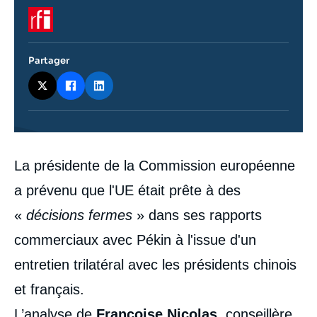
Logo
Partager
Contenu
La présidente de la Commission européenne
intervention
médiatique
a prévenu que l'UE était prête à des
«
décisions fermes
» dans ses rapports
commerciaux avec Pékin à l'issue d'un
entretien trilatéral avec les présidents chinois
et français.
L’analyse de
Françoise Nicolas
, conseillère