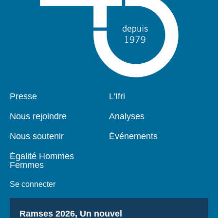
Pied
Presse
Navigation
L'Ifri
de
principale
page
Nous rejoindre
Analyses
Nous soutenir
Événements
Égalité Hommes
Femmes
Se connecter
Titre
Ramses 2026, Un nouvel