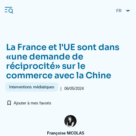
Aller
Panneau de gestion des cookies
au
contenu
principal
La France et l'UE sont dans
Navigation
«une demande de
principale
réciprocité» sur le
L'Ifri
commerce avec la Chine
Analyses
Interventions médiatiques
|
06/05/2024
À propos de l'Ifri
Recherches fréquentes
Ajouter à mes favoris
Événements
L'Ifri en bref
Proche-Orient
Françoise NICOLAS