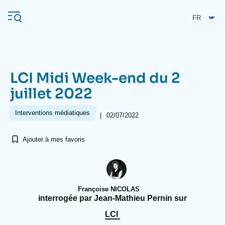
Aller
Panneau de gestion des cookies
au
contenu
principal
LCI Midi Week-end du 2
Navigation
juillet 2022
principale
L'Ifri
Interventions médiatiques
|
02/07/2022
Ajouter à mes favoris
Analyses
À propos de l'Ifri
Recherches fréquentes
Événements
L'Ifri en bref
Proche-Orient
Françoise NICOLAS
interrogée par Jean-Mathieu Pernin sur
LCI