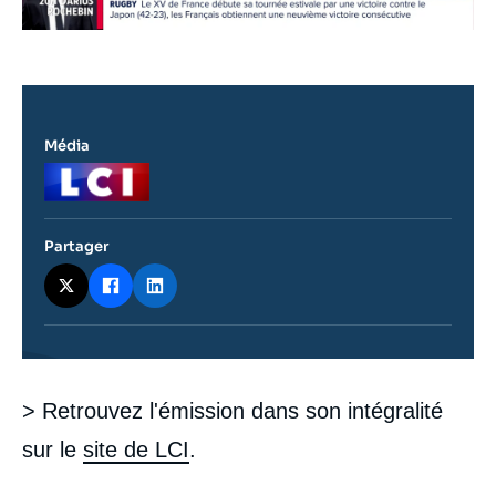
Média
Logo
Partager
Contenu
> Retrouvez l'émission dans son intégralité
intervention
médiatique
sur le
site de LCI
.