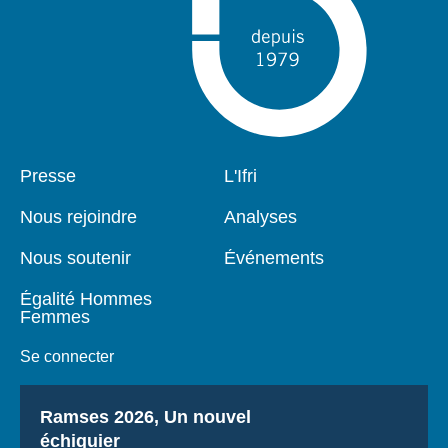
Pied
Presse
Navigation
L'Ifri
de
principale
page
Nous rejoindre
Analyses
Nous soutenir
Événements
Égalité Hommes
Femmes
Se connecter
Titre
Ramses 2026, Un nouvel
échiquier