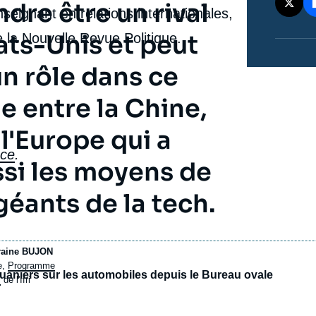
dre être un rival
eignant en relations internationales,
ts-Unis et peut
 la Nouvelle Revue Politique.
n rôle dans ce
le entre la Chine,
 l'Europe qui a
nce
.
si les moyens de
géants de la tech.
raine BUJON
e,
Programme
uaniers sur les automobiles depuis le Bureau ovale
s
de l'Ifri