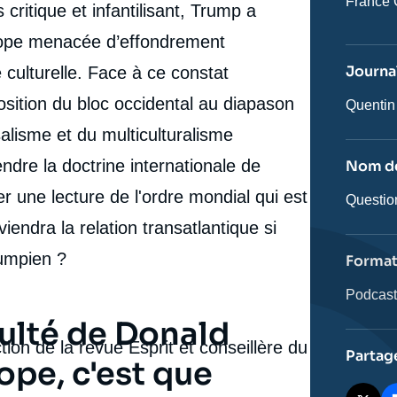
Nom
France 
critique et infantilisant, Trump a
du
journal,
urope menacée d’effondrement
revue
ou
Journal
é culturelle. Face à ce constat
émissio
osition du bloc occidental au diapason
Journali
Quentin
salisme et du multiculturalisme
dre la doctrine internationale de
Nom de
 une lecture de l'ordre mondial qui est
Nom
Question
de
viendra la relation transatlantique si
l'émissi
rumpien ?
Forma
Catégor
Podcas
journali
culté de Donald
ction de la revue Esprit et conseillère du
Partag
ope, c'est que