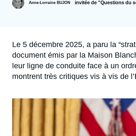
Jeudi 17 septembre 2026 17:30
invitée de "Questions du so
Anne-Lorraine BUJON
Partenariats et réseaux
Intelligence artificielle
Nous soutenir en tant que professionnel
Guerre en Ukraine
OTAN
Accroche
Le 5 décembre 2025, a paru la “strat
document émis par la Maison Blanche
leur ligne de conduite face à un ordr
montrent très critiques vis à vis de l
Image
principale
médiatique