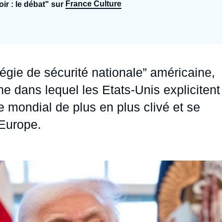
France Culture
ir : le débat" sur
Ramses
Europe
R
S
Politique étrangère
Russie - Eurasie
D
T
Podcast
Afrique du Nord et Moyen-Orient
égie de sécurité nationale” américaine,
 dans lequel les Etats-Unis explicitent
e mondial de plus en plus clivé et se
’Europe.