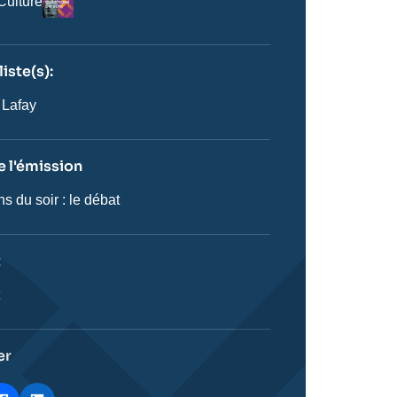
Culture
iste(s):
n
ste
 Lafay
 l'émission
s du soir : le débat
on
t
ie
t
stique
er