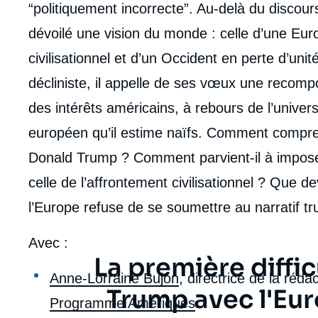
“politiquement incorrecte”. Au-delà du discours 
dévoilé une vision du monde : celle d’une E
civilisationnel et d’un Occident en perte d’unit
décliniste, il appelle de ses vœux une recomp
des intérêts américains, à rebours de l’univer
européen qu’il estime naïfs. Comment compren
Donald Trump ? Comment parvient-il à imposer
celle de l’affrontement civilisationnel ? Que de
l’Europe refuse de se soumettre au narratif t
Avec :
Texte
La première diffi
Anne-Lorraine Bujon
, directrice de la réda
citation
Trump avec l'Eur
Programme Amériques
.