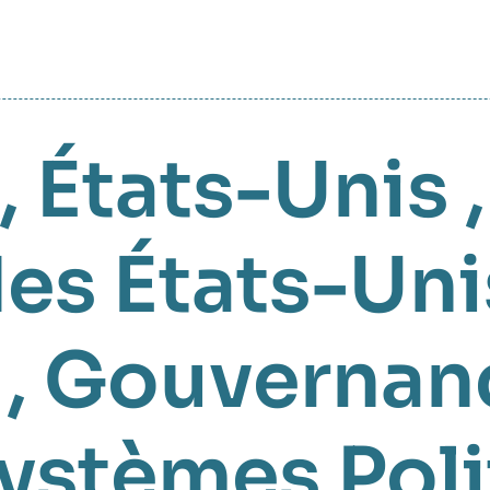
,
États-Unis
es États-Uni
,
Gouvernanc
ystèmes Poli