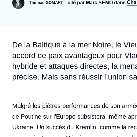
Jeudi 17 septembre 2026 17:30
Cha
cité par Marc SEMO dans
Thomas GOMART
Partenariats et réseaux
Intelligence artificielle
Nous soutenir en tant que professionnel
Guerre en Ukraine
OTAN
Accroche
De la Baltique à la mer Noire, le Vieu
accord de paix avantageux pour Vlad
hybride et attaques directes, la menac
précise. Mais sans réussir l’union s
body
Malgré les piè­tres performances de son armée
de Poutine sur l’Europe subsistera, même apr
Ukraine. Un succès du Kremlin, comme la rec