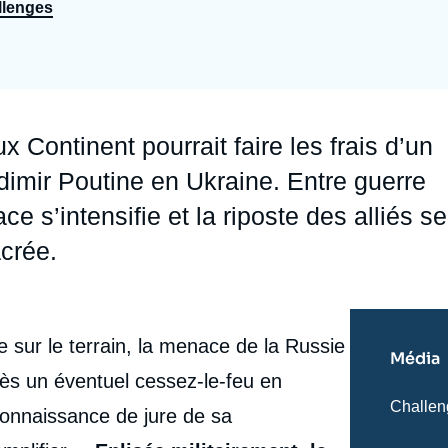
llenges
Ramses
Europe
R
S
Politique étrangère
Russie - Eurasie
D
T
Podcast
Afrique du Nord et Moyen-Orient
x Continent pourrait faire les frais d’un
imir Poutine en Ukraine. Entre guerre
e s’intensifie et la riposte des alliés se
acrée.
 sur le terrain, la menace de la Russie
Média
ès un éventuel cessez-le-feu en
Nom
Challen
onnaissance de jure de sa
du
journal,