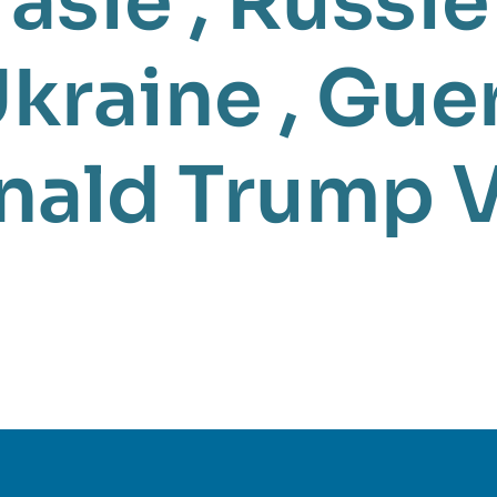
rasie
,
Russie
Ukraine
,
Guer
nald Trump
V