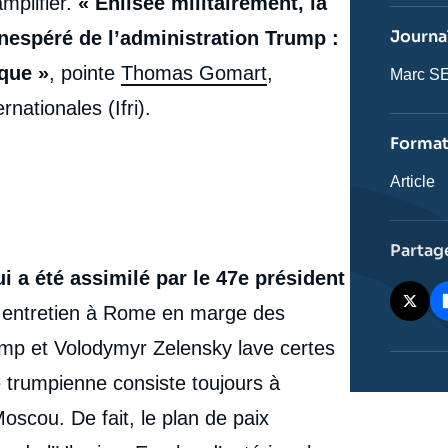
mplifier.
« Enlisée militairement, la
revue
ou
Journal
nespéré de l’administration Trump :
émissio
ique »
, pointe
Thomas Gomart
,
Journali
Marc S
rnationales (Ifri).
Forma
Catégor
Article
journali
Partag
ui a été assimilé par le 47e président
 entretien à Rome en marge des
ump et Volodymyr Zelensky lave certes
ie trumpienne consiste toujours à
oscou. De fait, le plan de paix