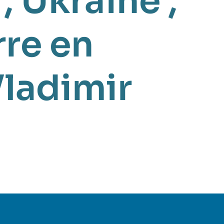
,
Ukraine
,
re en
ladimir