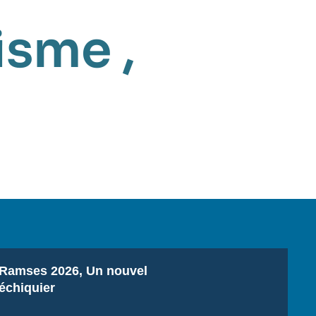
risme
,
Titre
Ramses 2026, Un nouvel
échiquier