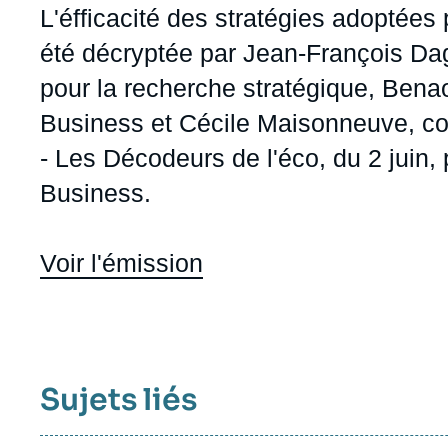
Jeudi 17 septembre 2026 17:30
Accroche
L'éfficacité des stratégies adoptées 
Partenariats et réseaux
Intelligence artificielle
été décryptée par
Jean-François Da
Nous soutenir en tant que professionnel
Guerre en Ukraine
pour la recherche stratégique,
Bena
OTAN
Business et
Cécile Maisonneuve
, c
- Les Décodeurs de l'éco, du 2 juin
Business.
Voir l'émission
Sujets liés