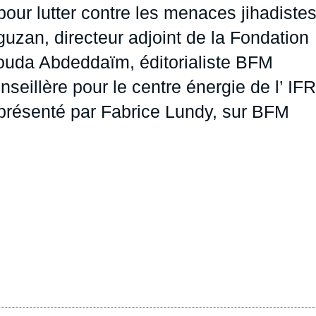
pour lutter contre les menaces jihadiste
Ramses
Europe
R
S
guzan
, directeur adjoint de la Fondation
Politique étrangère
Russie - Eurasie
D
T
ouda Abdeddaïm
, éditorialiste BFM
Podcast
Afrique du Nord et Moyen-Orient
onseillère pour le centre énergie de l’ IFR
, présenté par Fabrice Lundy, sur BFM