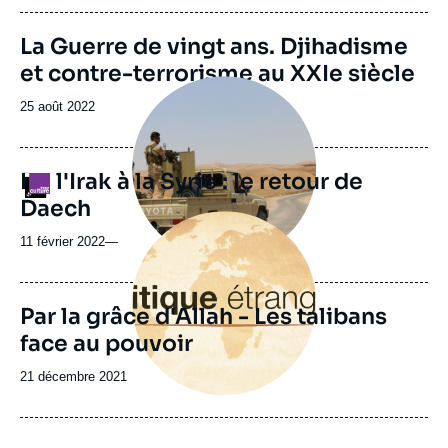
publication
Image
La Guerre de vingt ans. Djihadisme
de
et contre-terrorisme au XXIe siècle
couverture
Image
de
principale
la
Date
25 août 2022
médiatique
publication
de
publication
De l'Irak à la Syrie : le retour de
Logo
Daech
Image
principale
11 février 2022
—
Par la grâce d'Allah - Les talibans
face au pouvoir
Date
21 décembre 2021
de
publication