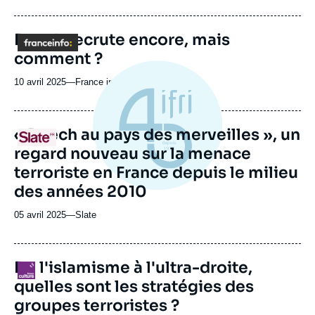
du
journal,
revue
Daech recrute encore, mais
Logo
ou
comment ?
émission
10 avril 2025
—
Nom
France info
du
journal,
revue
« Daech au pays des merveilles », un
Logo
ou
regard nouveau sur la menace
émission
terroriste en France depuis le milieu
des années 2010
05 avril 2025
—
Nom
Slate
du
journal,
revue
De l'islamisme à l'ultra-droite,
Logo
ou
quelles sont les stratégies des
émission
groupes terroristes ?