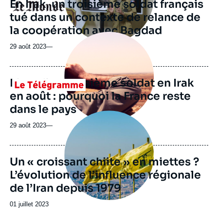
En Irak, un troisième soldat français
Logo
tué dans un contexte de relance de
la coopération avec Bagdad
Image
principale
29 août 2023
—
médiatique
Mort d’un troisième soldat en Irak
Logo
en août : pourquoi la France reste
dans le pays
Image
principale
29 août 2023
—
Un « croissant chiite » en miettes ?
L’évolution de l’influence régionale
de l’Iran depuis 1979
Date
01 juillet 2023
de