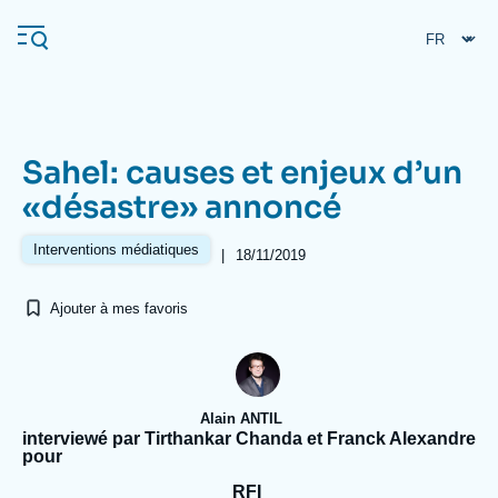
Aller
Panneau de gestion des cookies
au
contenu
principal
Sahel: causes et enjeux d’un
Navigation
«désastre» annoncé
principale
L'Ifri
Interventions médiatiques
|
18/11/2019
Ajouter à mes favoris
Analyses
À propos de l'Ifri
Recherches fréquentes
Événements
L'Ifri en bref
Proche-Orient
Alain ANTIL
interviewé par Tirthankar Chanda et Franck Alexandre
pour
RFI