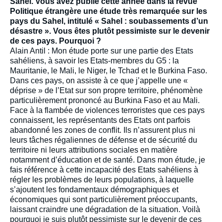
médiatique
Sahel. Vous avez publié cette année dans la revue
Politique étrangère une étude très remarquée sur les
pays du Sahel, intitulé « Sahel : soubassements d’un
désastre ». Vous êtes plutôt pessimiste sur le devenir
de ces pays. Pourquoi ?
Alain Antil : Mon étude porte sur une partie des Etats
sahéliens, à savoir les Etats-membres du G5 : la
Mauritanie, le Mali, le Niger, le Tchad et le Burkina Faso.
Dans ces pays, on assiste à ce que j’appelle une «
déprise » de l’Etat sur son propre territoire, phénomène
particulièrement prononcé au Burkina Faso et au Mali.
Face à la flambée de violences terroristes que ces pays
connaissent, les représentants des Etats ont parfois
abandonné les zones de conflit. Ils n’assurent plus ni
leurs tâches régaliennes de défense et de sécurité du
territoire ni leurs attributions sociales en matière
notamment d’éducation et de santé. Dans mon étude, je
fais référence à cette incapacité des Etats sahéliens à
régler les problèmes de leurs populations, à laquelle
s’ajoutent les fondamentaux démographiques et
économiques qui sont particulièrement préoccupants,
laissant craindre une dégradation de la situation. Voilà
pourquoi je suis plutôt pessimiste sur le devenir de ces