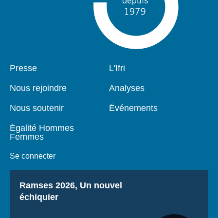
Pied
Presse
Navigation
L'Ifri
de
principale
page
Nous rejoindre
Analyses
Nous soutenir
Événements
Égalité Hommes
Femmes
Se connecter
Titre
Ramses 2026, Un nouvel
échiquier