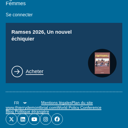
Femmes
Se connecter
Titre
Ramses 2026, Un nouvel
échiquier
Lien
Acheter
Mentions légales
Plan du site
www.thierrydemontbrial.com
World Policy Conference
Blog Politique étrangère