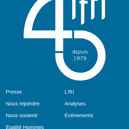
Pied
Presse
Navigation
L'Ifri
de
principale
page
Nous rejoindre
Analyses
Nous soutenir
Événements
Égalité Hommes