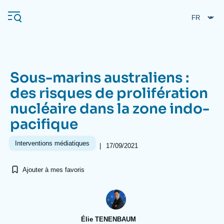
Aller
Panneau de gestion des cookies
au
contenu
principal
Sous-marins australiens :
Navigation
des risques de prolifération
principale
nucléaire dans la zone indo-
L'Ifri
pacifique
Analyses
Interventions médiatiques
|
17/09/2021
À propos de l'Ifri
Recherches fréquentes
Ajouter à mes favoris
Événements
L'Ifri en bref
Proche-Orient
Élie TENENBAUM