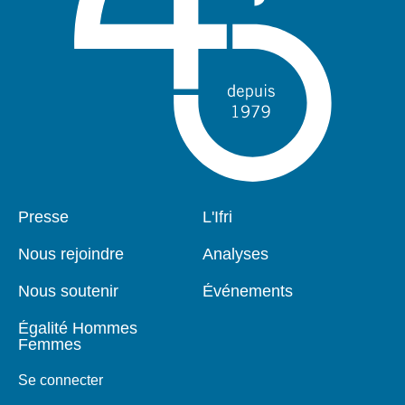
Pied
Presse
Navigation
L'Ifri
de
principale
page
Nous rejoindre
Analyses
Nous soutenir
Événements
Égalité Hommes
Femmes
Se connecter