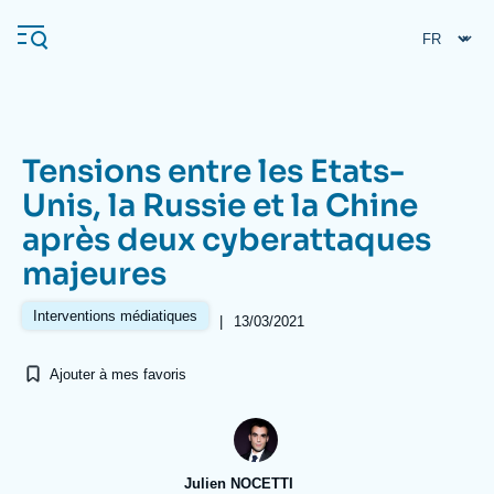
Aller
Panneau de gestion des cookies
au
contenu
principal
Tensions entre les Etats-
Navigation
Unis, la Russie et la Chine
principale
après deux cyberattaques
L'Ifri
majeures
Analyses
Interventions médiatiques
|
13/03/2021
À propos de l'Ifri
Recherches fréquentes
Ajouter à mes favoris
Événements
L'Ifri en bref
Proche-Orient
Julien NOCETTI