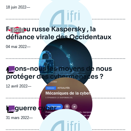
18 juin 2022
—
Face au russe Kaspersky , la
Logo
défiance virale des Occidentaux
Image
principale
04 mai 2022
—
médiatique
Avons-nous les moyens de nous
Logo
protéger des cybermenaces ?
Image
principale
12 avril 2022
—
médiatique
La guerre cyber
Logo
31 mars 2022
—