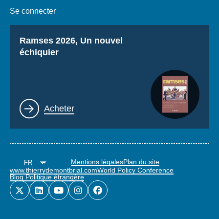
Se connecter
Titre
Ramses 2026, Un nouvel
échiquier
Lien
Acheter
Mentions légales
Plan du site
www.thierrydemontbrial.com
World Policy Conference
Blog Politique étrangère