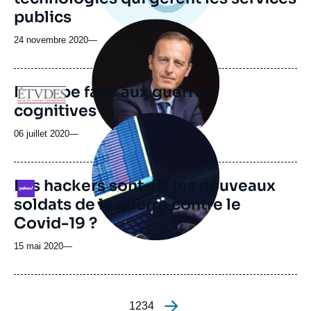
publics
Image
principale
24 novembre 2020
—
médiatique
L'Europe face aux guerres
Logo
cognitives
Image
principale
06 juillet 2020
—
médiatique
Les hackers sont-ils les nouveaux
Logo
soldats de la guerre contre le
Covid-19 ?
15 mai 2020
—
Page
1
Page
2
Page
3
Page
4