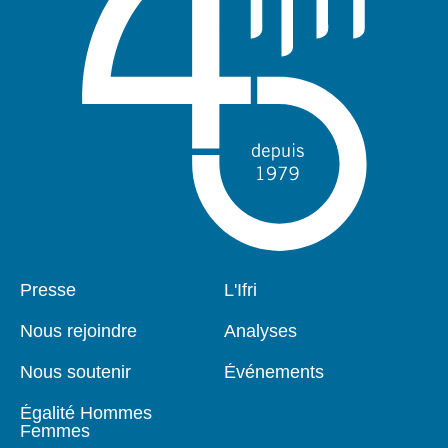
Pied
Presse
Navigation
L'Ifri
de
principale
page
Nous rejoindre
Analyses
Nous soutenir
Événements
Égalité Hommes
Femmes