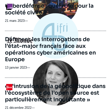
Cyberdéfense : quel rôle pour la
Logo
société civile ?
21 mars 2023
—
Défense : les interrogations de
Logo
l’état-major français face aux
opérations cyber américaines en
Europe
Image
principale
13 janvier 2023
—
médiatique
« L’intrusion de la géopolitique dans
Logo
l’écosystème de l’open source est
particulièrement inquiétante »
21 décembre 2022
—