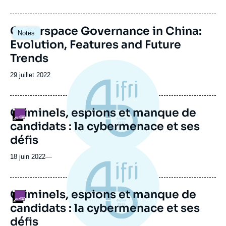
Image
Cyberspace Governance in China:
Notes
principale
Evolution, Features and Future
Trends
Date
29 juillet 2022
de
publication
Criminels, espions et manque de
Logo
candidats : la cybermenace et ses
défis
18 juin 2022
—
Criminels, espions et manque de
Logo
candidats : la cybermenace et ses
défis