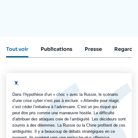
Se connecter
Nous soutenir
Tout voir
Publications
Presse
Regarder
Logo
Dans l’hypothèse d’un « choc » avec la Russie, le scénario
d’une crise cyber n’est pas à exclure. « Attendre pour réagir,
c’est céder l’initiative à l’adversaire. C’est un jeu risqué qui
peut être pris comme une manœuvre hostile. La difficulté
d’attribuer des attaques crée de l’ambiguïté. Les décideurs sont
soumis à des dilemmes. La Russie ou la Chine profitent de ces
ambiguïtés. Il y a beaucoup de débats stratégiques en ce
moment. Ils pointent vers une approche plus offensive