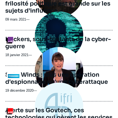
frilosité politique est grande sur les
sujets d’influence »
Image
principale
09 mars 2021
—
médiatique
Hackers, sous-traitants de la cyber-
Logo
guerre
Image
principale
18 janvier 2021
—
médiatique
SolarWinds : plus une opération
Logo
d'espionnage qu'une cyberattaque
19 décembre 2020
—
Alerte sur les Govtech, ces
Logo
technologies qui gèrent les services