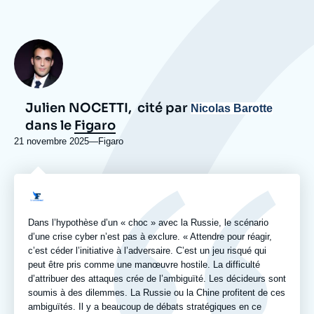
Photo
Julien NOCETTI,
cité par
Nicolas Barotte
dans le
Figaro
21 novembre 2025
—
Nom
Figaro
du
journal,
revue
Logo
ou
émission
Dans l’hypothèse d’un « choc » avec la Russie, le scénario
d’une crise cyber n’est pas à exclure. « Attendre pour réagir,
c’est céder l’initiative à l’adversaire. C’est un jeu risqué qui
peut être pris comme une manœuvre hostile. La difficulté
d’attribuer des attaques crée de l’ambiguïté. Les décideurs sont
soumis à des dilemmes. La Russie ou la Chine profitent de ces
ambiguïtés. Il y a beaucoup de débats stratégiques en ce