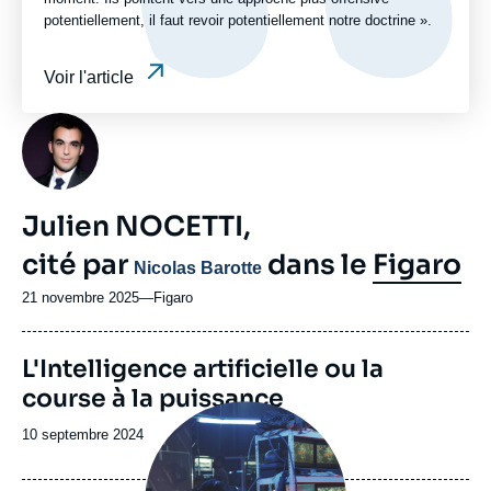
potentiellement, il faut revoir potentiellement notre doctrine ».
Voir l'article
Photo
Julien NOCETTI,
cité par
dans le
Figaro
Nicolas Barotte
21 novembre 2025
—
Nom
Figaro
du
journal,
Image
L'Intelligence artificielle ou la
revue
de
ou
course à la puissance
couverture
émission
Image
de
principale
la
Date
10 septembre 2024
médiatique
publication
de
publication