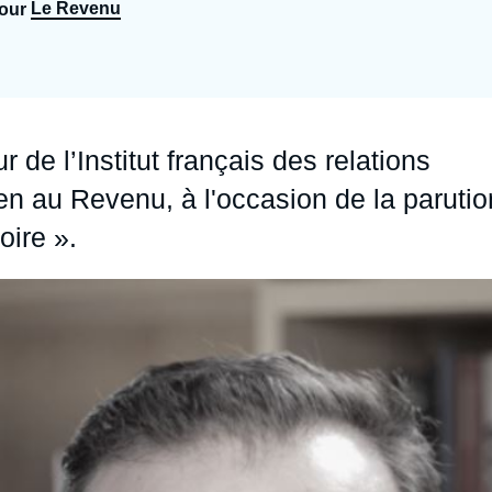
Le Revenu
pour
Ramses
Europe
R
S
Politique étrangère
Russie - Eurasie
D
T
Podcast
Afrique du Nord et Moyen-Orient
 de l’Institut français des relations
ien au Revenu, à l'occasion de la parutio
oire ».