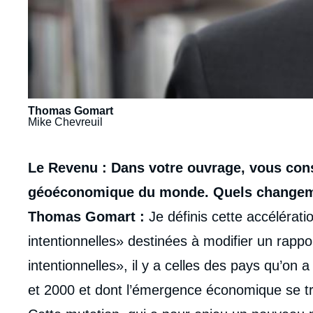
Thomas Gomart
Mike Chevreuil
Contenu
Le Revenu : Dans votre ouvrage, vous cons
intervention
géoéconomique du monde. Quels changement
médiatique
Thomas Gomart :
Je définis cette accélérat
intentionnelles» destinées à modifier un rappo
intentionnelles», il y a celles des pays qu’o
et 2000 et dont l’émergence économique se tr