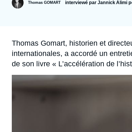
Jeudi 17 septembre 2026 17:30
interviewé par Jannick Alimi 
Thomas GOMART
Partenariats et réseaux
Intelligence artificielle
Nous soutenir en tant que professionnel
Guerre en Ukraine
OTAN
Accroche
Thomas Gomart, historien et directeur
internationales, a accordé un entret
de son livre « L’accélération de l’hist
Image
principale
médiatique