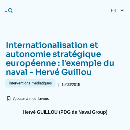
Aller
Panneau de gestion des cookies
au
contenu
principal
Internationalisation et
Navigation
autonomie stratégique
principale
européenne : l'exemple du
L'Ifri
naval - Hervé Guillou
Analyses
Interventions médiatiques
|
19/03/2018
À propos de l'Ifri
Recherches fréquentes
Ajouter à mes favoris
Événements
L'Ifri en bref
Proche-Orient
Hervé GUILLOU (PDG de Naval Group)