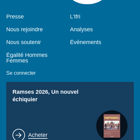
Pied
Presse
Navigation
L'Ifri
de
principale
page
Nous rejoindre
Analyses
Nous soutenir
Événements
Égalité Hommes
Femmes
Se connecter
Titre
Ramses 2026, Un nouvel
échiquier
Lien
Acheter