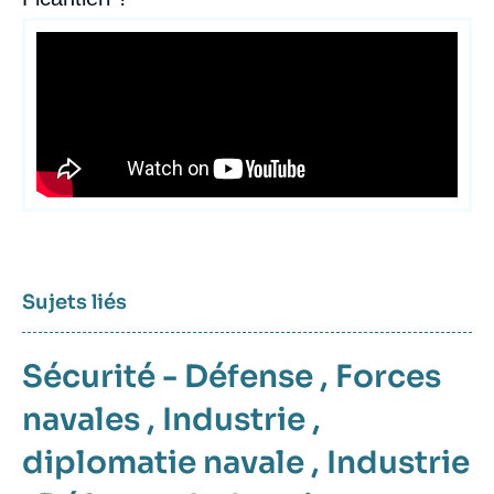
Sujets liés
Sécurité - Défense
,
Forces
navales
,
Industrie
,
diplomatie navale
,
Industrie