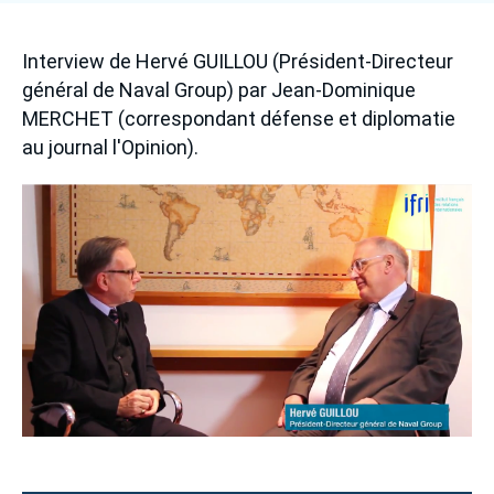
Se connecter
Accroche
Interview de Hervé GUILLOU (Président-Directeur
Nous soutenir
général de Naval Group) par Jean-Dominique
MERCHET (correspondant défense et diplomatie
au journal l'Opinion).
Image
principale
médiatique