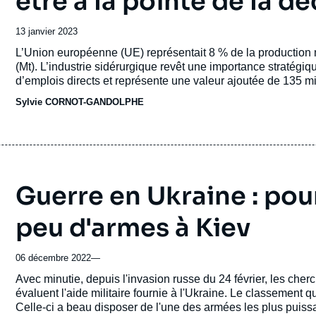
être à la pointe de la 
Date
13 janvier 2023
de
Accroche
L’Union européenne (UE) représentait 8 % de la production 
publication
(Mt). L’industrie sidérurgique revêt une importance stratégiq
d’emplois directs et représente une valeur ajoutée de 135 mil
Sylvie CORNOT-GANDOLPHE
Guerre en Ukraine : pour
peu d'armes à Kiev
06 décembre 2022
—
Accroche
Avec minutie, depuis l'invasion russe du 24 février, les cher
évaluent l'aide militaire fournie à l'Ukraine. Le classement qu'
Celle-ci a beau disposer de l'une des armées les plus puissa