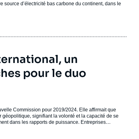
re source d’électricité bas carbone du continent, dans le
ernational, un
hes pour le duo
uvelle Commission pour 2019/2024. Elle affirmait que
éopolitique, signifiant la volonté et la capacité de se
ement dans les rapports de puissance. Entreprises
e de la naïveté du simple laisser-faire ! Le contexte
sir initial.