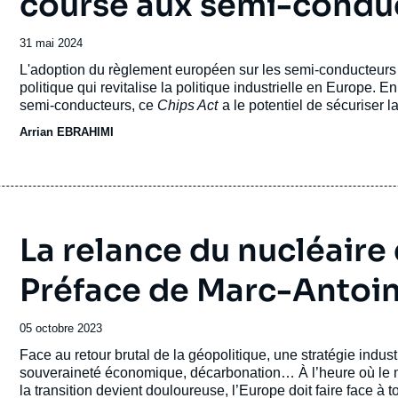
course aux semi-condu
Date
31 mai 2024
de
Accroche
L'adoption du règlement européen sur les semi-conducteu
publication
politique qui revitalise la politique industrielle en Europe. E
semi-conducteurs, ce
Chips Act
a le potentiel de sécuriser 
autonomie technologique dans une industrie dominée par les É
Arrian EBRAHIMI
La relance du nucléaire
Préface de Marc-Antoi
Date
05 octobre 2023
de
Accroche
Face au retour brutal de la géopolitique, une stratégie indus
publication
souveraineté économique, décarbonation… À l’heure où le my
la transition devient douloureuse, l’Europe doit faire face à t