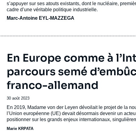
s’appuyer sur ses atouts existants, dont le nucléaire, premiè
cadre d’une véritable politique industrielle.
Marc-Antoine EYL-MAZZEGA
En Europe comme à l’Int
parcours semé d’embûc
franco-allemand
Date
30 août 2023
de
Accroche
En 2019, Madame von der Leyen dévoilait le projet de la no
publication
l’Union européenne (UE) devait désormais devenir un acteur g
positionner sur les grands enjeux internationaux, singulièr
stratégiques, question climatique, etc... un abandon en somm
Marie KRPATA
actuel de bouleversement de l’ordre mondial en précipite le dé