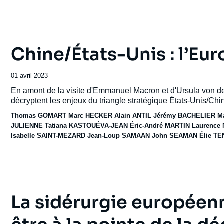
Chine/États-Unis : l’Eu
Date
01 avril 2023
de
Accroche
En amont de la visite d'Emmanuel Macron et d'Ursula von der
publication
décryptent les enjeux du triangle stratégique États-Unis/Ch
Thomas GOMART
Marc HECKER
Alain ANTIL
Jérémy BACHELIER
M
JULIENNE
Tatiana KASTOUÉVA-JEAN
Éric-André MARTIN
Laurence
Isabelle SAINT-MEZARD
Jean-Loup SAMAAN
John SEAMAN
Élie T
La sidérurgie européen