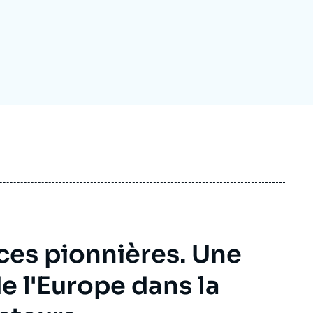
ecrutement
écurité - Défense
ocuments de référence
echnologie
ces pionnières. Une
e l'Europe dans la