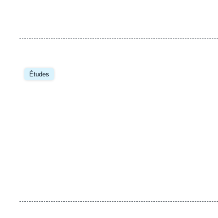
Image
principale
Études