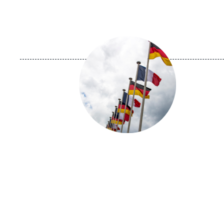
Image
principale