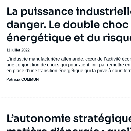
La puissance industriel
danger. Le double choc 
énergétique et du risqu
Date
11 juillet 2022
de
Accroche
L’industrie manufacturière allemande, cœur de l’activité é
publication
une conjonction de chocs qui pourraient finir par remettre e
en place d’une transition énergétique qui la prive à court t
extraites du sol allemand ainsi que du nucléaire, remise en
Patricia COMMUN
de Russie censées remédier aux fermetures de tous les sites
capacité actuelle faible des énergies renouvelables à satisfa
manufacturière et temps nécessaire à la mise en place d’alt
énergétiques.
L’autonomie stratégiq