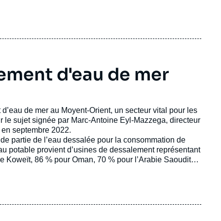
ait, en octobre, qu'au 13e rang financier (216 millions
27,6 milliards), du Royaume-Uni (3,7 milliards) et de la
gine soviétique).
ement d'eau de mer
d’eau de mer au Moyent-Orient, un secteur vital pour les
sur le sujet signée par Marc-Antoine Eyl-Mazzega, directeur
ue en septembre 2022.
de partie de l’eau dessalée pour la consommation de
eau potable provient d’usines de dessalement représentant
 le Koweït, 86 % pour Oman, 70 % pour l’Arabie Saoudite.
er sont opérationnelles dans le monde, soit presque
oissance de l’ordre de + 6 % à + 12 % de capacité par an.