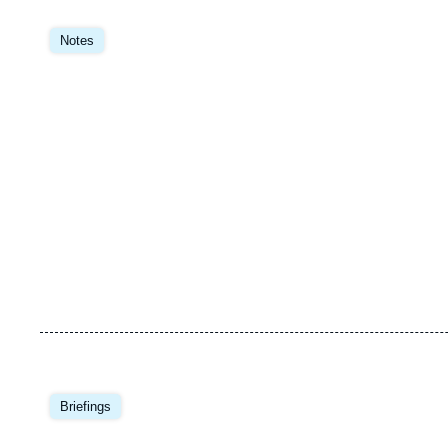
Image
principale
Notes
Image
principale
Briefings