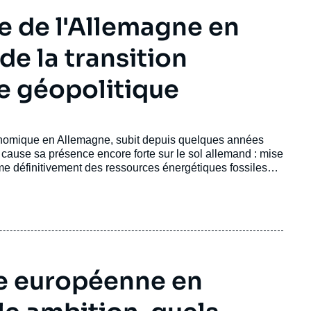
le de l'Allemagne en
de la transition
e géopolitique
conomique en Allemagne, subit depuis quelques années
n cause sa présence encore forte sur le sol allemand : mise
erme définitivement des ressources énergétiques fossiles
 cause des importations d’énergies fossiles en provenance
 de production d’énergie fossile et nucléaire allemands,
ire les besoins énergétiques importants de l’industrie
ernatives en matière d’importation de ressources
ue européenne en