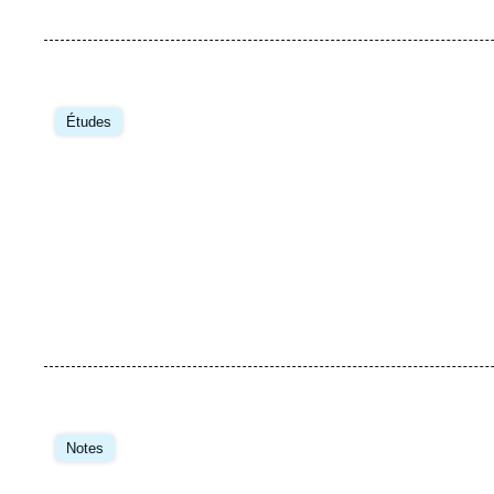
Image
principale
Études
Image
principale
Notes