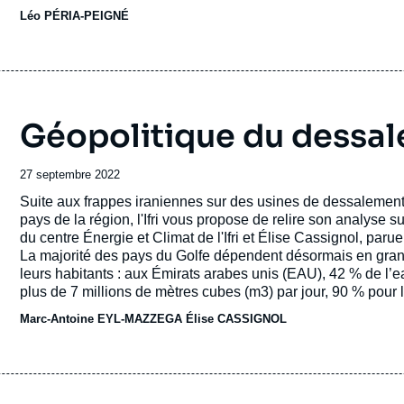
deuxième budget derrière l'armée britannique -, elle ne point
Léo PÉRIA-PEIGNÉ
d'euros). Loin derrière le trio de tête, formé des Etats-Unis (
Pologne (1,8 milliard, essentiellement pour du matériel d'ori
Géopolitique du dessal
Date
27 septembre 2022
de
Accroche
Suite aux frappes iraniennes sur des usines de dessalement 
publication
pays de la région, l'Ifri vous propose de relire son analyse 
du centre Énergie et Climat de l'Ifri et Élise Cassignol, par
La majorité des pays du Golfe dépendent désormais en gran
leurs habitants : aux Émirats arabes unis (EAU), 42 % de l’
plus de 7 millions de mètres cubes (m3) par jour, 90 % pour
En 2022, plus de 21 000 stations de dessalement d’eau de m
Marc-Antoine EYL-MAZZEGA
Élise CASSIGNOL
deux fois plus qu’il y a dix ans, et le secteur connaît une cr