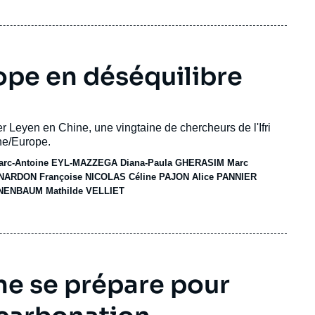
rope en déséquilibre
 Leyen en Chine, une vingtaine de chercheurs de l'Ifri
ine/Europe.
arc-Antoine EYL-MAZZEGA
Diana-Paula GHERASIM
Marc
 NARDON
Françoise NICOLAS
Céline PAJON
Alice PANNIER
ENENBAUM
Mathilde VELLIET
ne se prépare pour