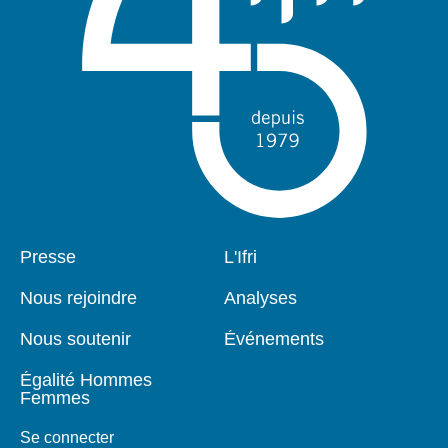
Pied
Presse
Navigation
L'Ifri
de
principale
page
Nous rejoindre
Analyses
Nous soutenir
Événements
Égalité Hommes
Femmes
Se connecter