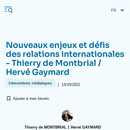
Aller
Panneau de gestion des cookies
au
contenu
principal
Nouveaux enjeux et défis
Navigation
des relations internationales
principale
- Thierry de Montbrial /
L'Ifri
Hervé Gaymard
Analyses
Interventions médiatiques
|
13/10/2021
À propos de l'Ifri
Recherches fréquentes
Ajouter à mes favoris
Événements
L'Ifri en bref
Proche-Orient
Thierry de MONTBRIAL
Hervé GAYMARD