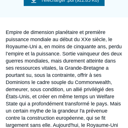
Télécharger
.pdf (922.85 Ko)
Se connecter
couverture
de
la
publication
Nous soutenir
Accroche
Empire de dimension planétaire et première
puissance mondiale au début du XXe siècle, le
Royaume-Uni a, en moins de cinquante ans, perdu
l’empire et la puissance. Sortie vainqueur des deux
guerres mondiales, mais durement atteinte dans
ses ressources vitales, la Grande-Bretagne a
pourtant su, sous la contrainte, offrir à ses
Dominions le cadre souple du Commonwealth,
demeurer, sous condition, un allié privilégié des
États-Unis, et créer en même temps un Welfare
State qui a profondément transformé le pays. Mais
un certain mythe de la grandeur l'a prévenue
contre la construction européenne, qui se fit
largement sans elle. Aujourd'hui, le Royaume-Uni