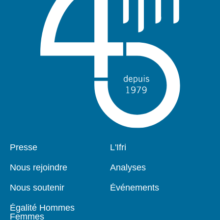
Pied
Presse
Navigation
L'Ifri
de
principale
page
Nous rejoindre
Analyses
Nous soutenir
Événements
Égalité Hommes
Femmes