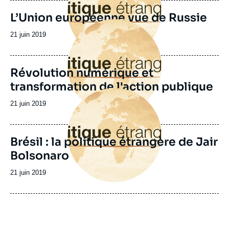
L’Union européenne vue de Russie
Image
principale
Date
21 juin 2019
de
publication
Révolution numérique et
transformation de l'action publique
Image
principale
Date
21 juin 2019
de
publication
Brésil : la politique étrangère de Jair
Bolsonaro
Date
21 juin 2019
de
publication