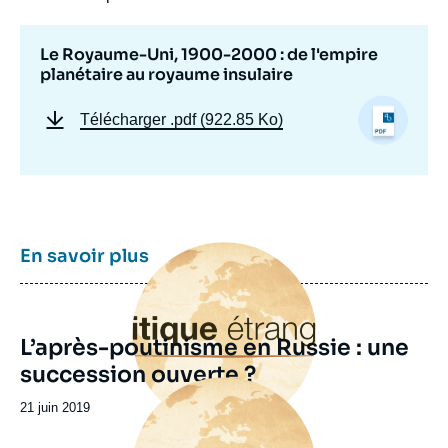
Le Royaume-Uni, 1900-2000 : de l'empire
planétaire au royaume insulaire
Télécharger
.pdf (922.85 Ko)
Image
En savoir plus
principale
L’après-poutinisme en Russie : une
succession ouverte ?
Image
principale
Date
21 juin 2019
de
publication