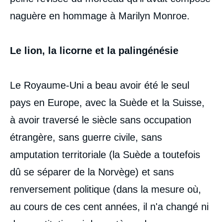
naguère en hommage à Marilyn Monroe.
Le lion, la licorne et la palingénésie
Image
de
couverture
Le Royaume-Uni a beau avoir été le seul
de
la
pays en Europe, avec la Suède et la Suisse,
publication
à avoir traversé le siècle sans occupation
étrangère, sans guerre civile, sans
amputation territoriale (la Suède a toutefois
François BÉDARIDA, « Le Royaume-Uni,
1900-2000 : de l'empire planétaire au
dû se séparer de la Norvège) et sans
royaume insulaire », Politique étrangère,
Articles, Ifri, 29 novembre 2000.
renversement politique (dans la mesure où,
Copier
au cours de ces cent années, il n'a changé ni