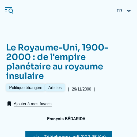
Aller
Panneau de gestion des cookies
au
contenu
principal
Le Royaume-Uni, 1900-
Navigation
2000 : de l'empire
principale
planétaire au royaume
L'Ifri
insulaire
Analyses
Politique étrangère
Articles
|
Date
29/11/2000
|
Références
de
À propos de l'Ifri
Recherches fréquentes
publication
Ajouter à mes favoris
Événements
L'Ifri en bref
Proche-Orient
François BÉDARIDA
Image
de