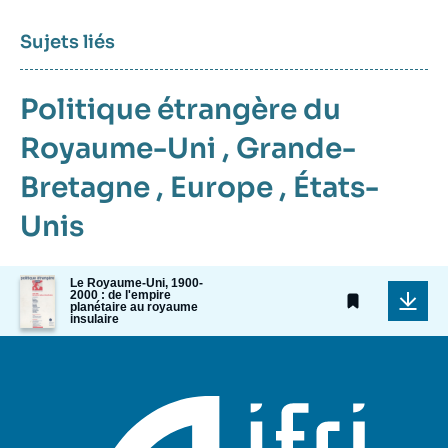
Sujets liés
Politique étrangère du
Royaume-Uni
,
Grande-
Bretagne
,
Europe
,
États-
Unis
Image
Le Royaume-Uni, 1900-
2000 : de l'empire
de
planétaire au royaume
couverture
insulaire
de
la
publication