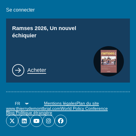
Se connecter
Titre
Ramses 2026, Un nouvel
échiquier
Lien
Acheter
Mentions légales
Plan du site
www.thierrydemontbrial.com
World Policy Conference
Blog Politique étrangère