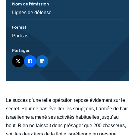
Nom de l'émission
Nom
Lignes de défense
de
l'émission
Format
Catégorie
Podcast
journalistique
Partager
body
Le succès d’une telle opération repose évidement sur le
secret. Pour ne pas éveiller les soupçons, l’armée de l’air
israélienne a mené ses activités habituelles jusqu’au
bout. Rien ne laissait donc présager que 200 chasseurs,
soit les deux tiers de la flotte israélienne ou presque,