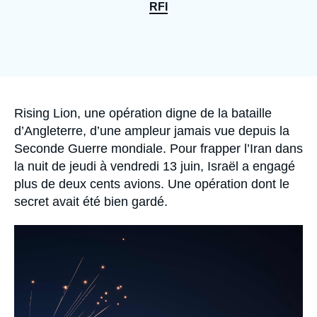
Se connecter
RFI
Nous soutenir
Accroche
Rising Lion, une opération digne de la bataille
d’Angleterre, d’une ampleur jamais vue depuis la
Seconde Guerre mondiale. Pour frapper l’Iran dans
la nuit de jeudi à vendredi 13 juin, Israël a engagé
plus de deux cents avions. Une opération dont le
secret avait été bien gardé.
Image
principale
médiatique