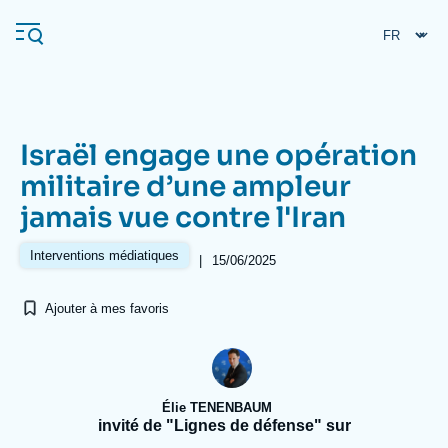
Aller
Panneau de gestion des cookies
au
contenu
principal
Israël engage une opération
Navigation
militaire d’une ampleur
principale
jamais vue contre l'Iran
L'Ifri
Interventions médiatiques
|
15/06/2025
Analyses
Ajouter à mes favoris
À propos de l'Ifri
Recherches fréquentes
Événements
L'Ifri en bref
Proche-Orient
Élie TENENBAUM
invité de "Lignes de défense" sur