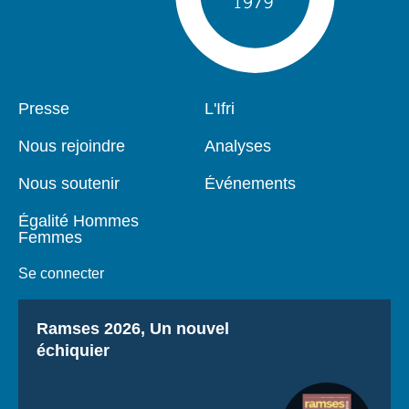
Pied
Presse
Navigation
L'Ifri
de
principale
page
Nous rejoindre
Analyses
Nous soutenir
Événements
Égalité Hommes
Femmes
Se connecter
Titre
Ramses 2026, Un nouvel
échiquier