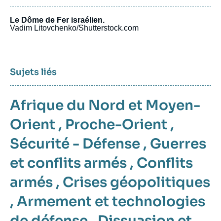
Le Dôme de Fer israélien.
Vadim Litovchenko/Shutterstock.com
Sujets liés
Afrique du Nord et Moyen-
Orient
,
Proche-Orient
,
Sécurité - Défense
,
Guerres
et conflits armés
,
Conflits
armés
,
Crises géopolitiques
,
Armement et technologies
de défense
,
Dissuasion et