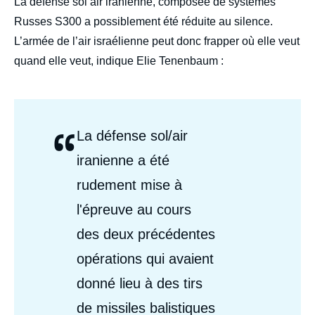
La défense sol air iranienne, composée de systèmes
Russes S300 a possiblement été réduite au silence.
L’armée de l’air israélienne peut donc frapper où elle veut
quand elle veut, indique Elie Tenenbaum :
“
Citations
La défense sol/air
Auteurs
iranienne a été
rudement mise à
l'épreuve au cours
des deux précédentes
opérations qui avaient
donné lieu à des tirs
de missiles balistiques